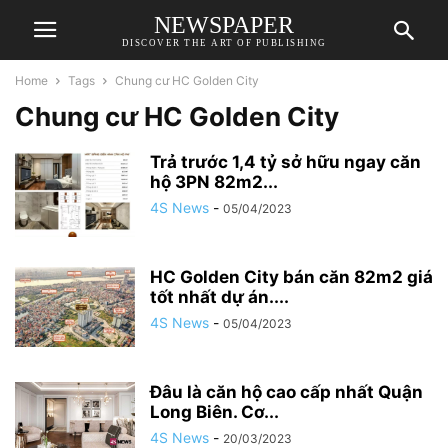
NEWSPAPER
DISCOVER THE ART OF PUBLISHING
Home
Tags
Chung cư HC Golden City
Chung cư HC Golden City
Trả trước 1,4 tỷ sở hữu ngay căn
hộ 3PN 82m2...
4S News
-
05/04/2023
HC Golden City bán căn 82m2 giá
tốt nhất dự án....
4S News
-
05/04/2023
Đâu là căn hộ cao cấp nhất Quận
Long Biên. Cơ...
4S News
-
20/03/2023