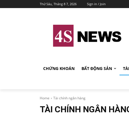
Thứ Sáu, Tháng 8 7, 2026
Sign in / Join
CHỨNG KHOÁN
BẤT ĐỘNG SẢN
TÀ
Home
Tài chính ngân hàng
TÀI CHÍNH NGÂN HÀN