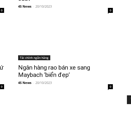
4S News
-
20/10/2023
0
0
Tài chính ngân hàng
hứ
Ngân hàng rao bán xe sang
Maybach ‘biển đẹp’
4S News
-
20/10/2023
0
0