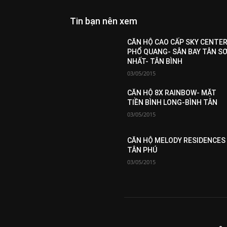
Tin bạn nên xem
All
Featured
All time popular
More
CĂN HỘ CAO CẤP SKY CENTER
PHỔ QUANG- SÂN BAY TÂN S
NHẤT- TÂN BÌNH
03/05/2015
CĂN HỘ 8X RAINBOW- MẶT
TIỀN BÌNH LONG-BÌNH TÂN
03/05/2015
CĂN HỘ MELODY RESIDENCES
TÂN PHÚ
03/05/2015