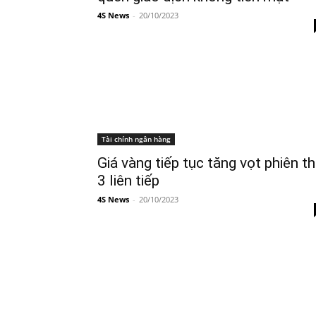
4S News
-
20/10/2023
Tài chính ngân hàng
Giá vàng tiếp tục tăng vọt phiên t
3 liên tiếp
4S News
-
20/10/2023