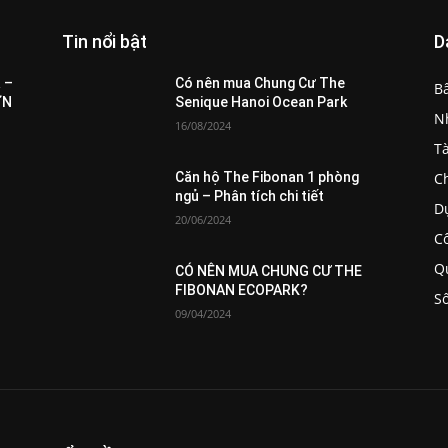
Tin nổi bật
D
All
Featured
All time popular
More
 –
Có nên mua Chung Cư The
B
ƠN
Senique Hanoi Ocean Park
N
16/08/2024
T
C
Căn hộ The Fibonan 1 phòng
ngủ – Phân tích chi tiết
D
20/06/2024
C
Q
CÓ NÊN MUA CHUNG CƯ THE
FIBONAN ECOPARK?
S
09/04/2024