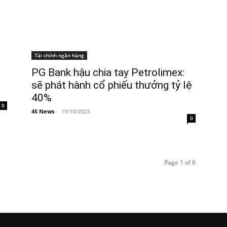
Tài chính ngân hàng
PG Bank hậu chia tay Petrolimex:
sẽ phát hành cổ phiếu thưởng tỷ lệ
40%
0
4S News
-
15/10/2023
0
Page 1 of 6