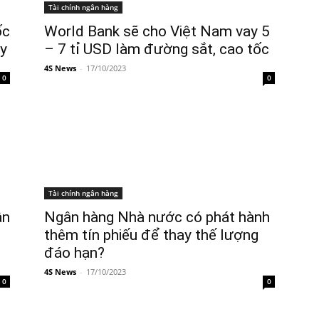
Tài chính ngân hàng
ốc
World Bank sẽ cho Việt Nam vay 5
ày
– 7 tỉ USD làm đường sắt, cao tốc
4S News
-
17/10/2023
0
0
Tài chính ngân hàng
ân
Ngân hàng Nhà nước có phát hành
thêm tín phiếu để thay thế lượng
đáo hạn?
4S News
-
17/10/2023
0
0