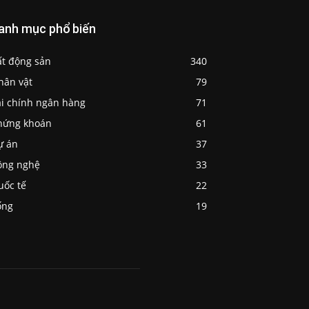
anh mục phổ biến
ất động sản
340
hân vật
79
ài chính ngân hàng
71
hứng khoán
61
ự án
37
ông nghệ
33
uốc tế
22
ống
19