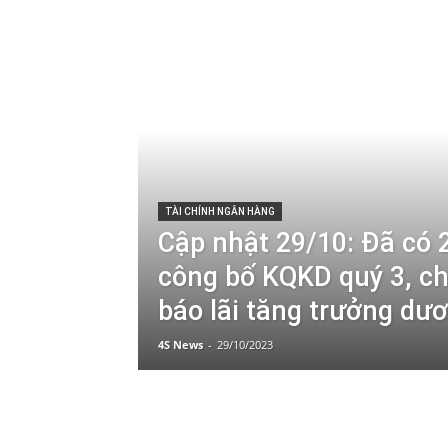
TÀI CHÍNH NGÂN HÀNG
Cập nhật 29/10: Đã có 
công bố KQKD quý 3, ch
báo lãi tăng trưởng dư
4S News
-
29/10/2023