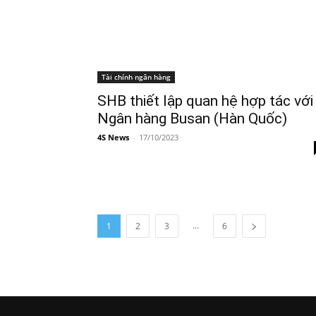
Tài chính ngân hàng
SHB thiết lập quan hệ hợp tác với
Ngân hàng Busan (Hàn Quốc)
4S News
-
17/10/2023
...
1
2
3
6