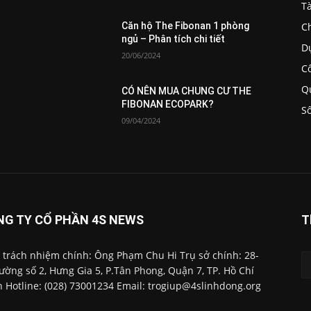
T
C
Căn hộ The Fibonan 1 phòng
ngủ – Phân tích chi tiết
D
20/06/2024
C
Q
CÓ NÊN MUA CHUNG CƯ THE
FIBONAN ECOPARK?
S
09/04/2024
NG TY CỔ PHẦN 4S NEWS
T
 trách nhiệm chính: Ông Phạm Chu Hi Trụ sở chính: 28-
ường số 2, Hưng Gia 5, P.Tân Phong, Quận 7, TP. Hồ Chí
 Hotline: (028) 73001234 Email: trogiup@4slinhdong.org