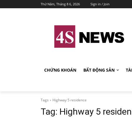
Thứ Năm, Tháng 8 6, 2026
Sign in / Join
CHỨNG KHOÁN
BẤT ĐỘNG SẢN
TÀ
Tags
Highway 5 residence
Tag:
Highway 5 reside