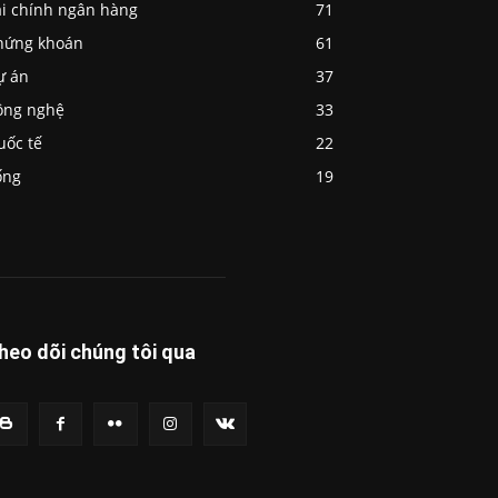
ài chính ngân hàng
71
hứng khoán
61
ự án
37
ông nghệ
33
uốc tế
22
ống
19
heo dõi chúng tôi qua