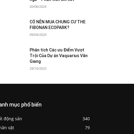
20/06/2024
CÓ NÊN MUA CHUNG CƯ THE
FIBONAN ECOPARK?
09/04/2024
Phân tích Các ưu Điểm Vượt
Trội Của Dự án Vaquarius Văn
Giang
29/10/2023
anh mục phổ biến
ất động sản
340
hân vật
79