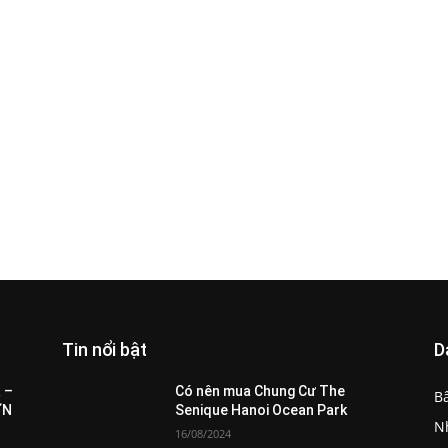
Tin nổi bật
D
All
Featured
All time popular
More
 –
Có nên mua Chung Cư The
B
ƠN
Senique Hanoi Ocean Park
N
16/08/2024