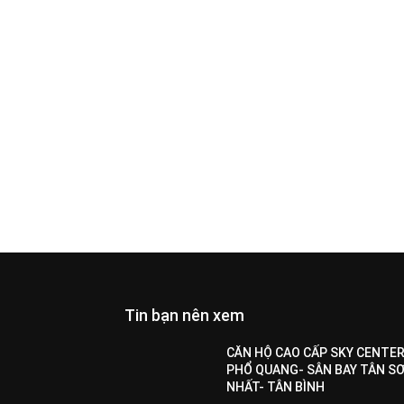
Tin bạn nên xem
All
Featured
All time popular
More
CĂN HỘ CAO CẤP SKY CENTER
PHỔ QUANG- SÂN BAY TÂN S
NHẤT- TÂN BÌNH