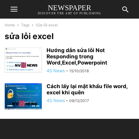
NEWSPAPER
DISCOVER THE ART OF PUBLISHING
Home
Tags
Sửa lỗi excel
sửa lỗi excel
Hướng dẫn sửa lỗi Not
Responding trong
Word,Excel,Powerpoint
4S News
-
15/10/2018
Cách lấy lại mật khẩu file word,
excel khi quên
4S News
-
09/12/2017