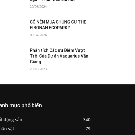
20/06/2024
CÓ NÊN MUA CHUNG CƯ THE
FIBONAN ECOPARK?
09/04/2024
Phân tích Các ưu Điểm Vượt
Trội Của Dự án Vaquarius Văn
Giang
29/10/2023
anh mục phổ biến
ất động sản
340
hân vật
79