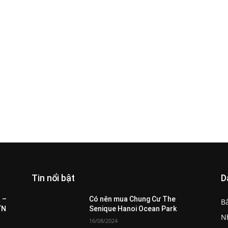
Tin nổi bật
D
All
Featured
All time popular
More
 –
Có nên mua Chung Cư The
B
ƠN
Senique Hanoi Ocean Park
N
16/08/2024