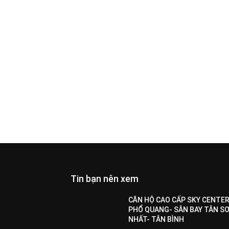
Tin bạn nên xem
All
Featured
All time popular
More
CĂN HỘ CAO CẤP SKY CENTER
PHỔ QUANG- SÂN BAY TÂN S
NHẤT- TÂN BÌNH