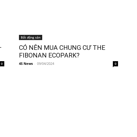
Bất động sản
–
CÓ NÊN MUA CHUNG CƯ THE
FIBONAN ECOPARK?
4S News
-
09/04/2024
0
0