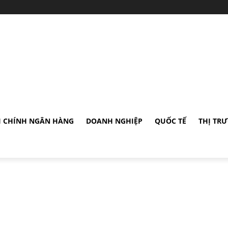
I CHÍNH NGÂN HÀNG
DOANH NGHIỆP
QUỐC TẾ
THỊ TR