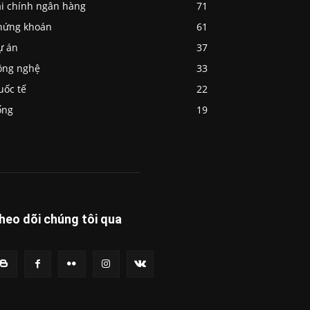
ài chính ngân hàng
71
hứng khoán
61
ự án
37
ông nghệ
33
uốc tế
22
ống
19
heo dõi chúng tôi qua