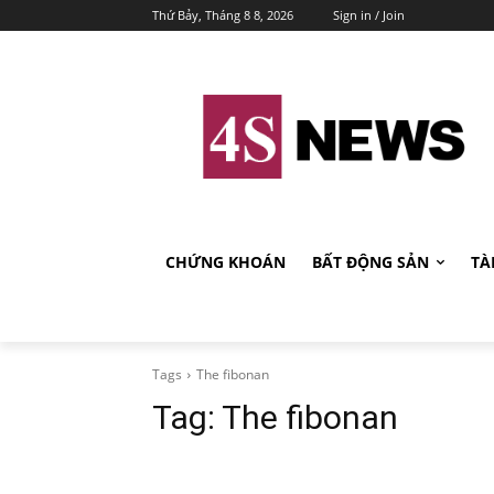
Thứ Bảy, Tháng 8 8, 2026
Sign in / Join
CHỨNG KHOÁN
BẤT ĐỘNG SẢN
TÀ
Tags
The fibonan
Tag:
The fibonan