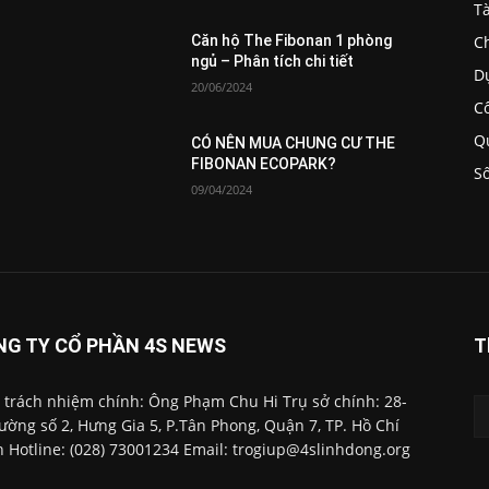
T
C
Căn hộ The Fibonan 1 phòng
ngủ – Phân tích chi tiết
D
20/06/2024
C
Q
CÓ NÊN MUA CHUNG CƯ THE
FIBONAN ECOPARK?
S
09/04/2024
NG TY CỔ PHẦN 4S NEWS
T
 trách nhiệm chính: Ông Phạm Chu Hi Trụ sở chính: 28-
ường số 2, Hưng Gia 5, P.Tân Phong, Quận 7, TP. Hồ Chí
 Hotline: (028) 73001234 Email: trogiup@4slinhdong.org