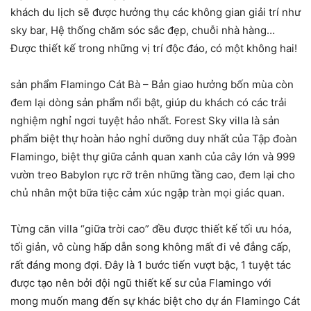
khách du lịch
sẽ được
hưởng thụ
các
không gian
giải trí như
sky bar,
Hệ thống
chăm sóc sắc đẹp,
chuỗi
nhà hàng…
Được
thiết kế
trong
những
vị trí
độc đáo, có
một
không hai!
sản phẩm
Flamingo Cát Bà – Bản giao hưởng bốn mùa còn
đem lại
dòng
sản phẩm
nổi bật
, giúp
du khách
có
các
trải
nghiệm
nghỉ ngơi
tuyệt hảo
nhất. Forest Sky
villa
là
sản
phẩm
biệt thự
hoàn hảo
nghỉ dưỡng
duy nhất của
Tập đoàn
Flamingo,
biệt thự
giữa
cảnh quan
xanh của cây
lớn
và 999
vườn treo Babylon rực rỡ trên
những
tầng cao,
đem lại
cho
chủ nhân
một
bữa tiệc cảm xúc ngập tràn mọi giác quan.
Từng căn
villa
“giữa trời cao” đều được
thiết kế
tối ưu hóa,
tối giản,
vô cùng hấp dẫn
song không mất đi vẻ
đẳng cấp
,
rất đáng mong đợi
. Đây là
1
bước tiến
vượt bậc
,
1
tuyệt tác
được tạo nên bởi đội ngũ
thiết kế
sư của Flamingo với
mong muốn
mang đến
sự
khác biệt
cho
dự án
Flamingo Cát