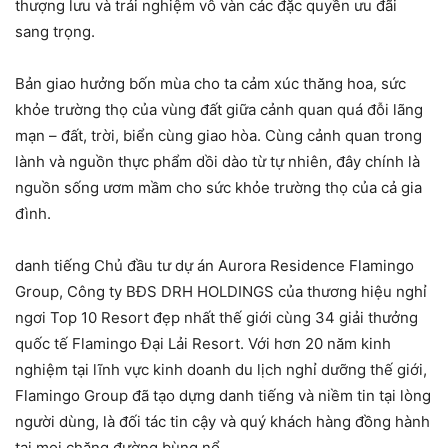
thượng lưu và
trải nghiệm
vô vàn
các
đặc quyền
ưu đãi
sang trọng
.
Bản giao hưởng bốn mùa cho ta cảm xúc thăng hoa, sức
khỏe trường thọ của
vùng
đất giữa
cảnh quan
quá đỗi
lãng
mạn
– đất, trời, biển cùng giao hòa. Cùng
cảnh quan
trong
lành
và nguồn thực phẩm dồi dào từ
tự nhiên
, đây chính là
nguồn sống ươm mầm cho sức khỏe trường thọ của cả gia
đình.
danh tiếng
Chủ đầu tư dự án Aurora Residence
Flamingo
Group,
Công ty BĐS DRH HOLDINGS
của thương hiệu
nghỉ
ngơi
Top 10 Resort đẹp nhất
thế giới
cùng 34 giải thưởng
quốc tế Flamingo Đại Lải Resort. Với hơn 20 năm kinh
nghiệm
tại
lĩnh vực
kinh doanh
du lịch
nghỉ dưỡng
thế giới
,
Flamingo Group đã tạo dựng
danh tiếng
và niềm tin
tại
lòng
người dùng
, là đối tác tin cậy và
quý khách hàng
đồng hành
tại
mọi chặng đường
bùng nổ
.