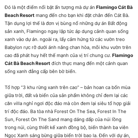
Đó là
một
điểm nổi bật
ấn tượng mà
dự án
Flamingo Cát Bà
Beach Resort
mang đến
cho
bạn
khi đặt chân đến Cát Bà.
Tận dụng
lợi thế
là
đơn vị
bùng nổ
những
dự án
Bất động
sản
xanh, Flamingo
ngay lập tức
áp dụng
cảnh quan
sống
xanh vào
dự án
.
ngoài ra
, lấy
cảm hứng
từ
các
vườn treo
Babylon rực rỡ dưới ánh nắng chan hòa, mỗi khu vườn trên
cao đã phát huy hết
thế mạnh
của
vị trí chung cư
.
Flamingo
Cát Bà Beach Resort
đích thực
mang đến
một
cảnh quan
sống xanh
đẳng cấp
bên bờ biển.
Tổ hợp “3 khu rừng xanh trên cao” – bản hoan ca bốn mùa
giữa trời, đất và biển của
sản phẩm
không chỉ
đem lại
các
căn
villa
nghỉ ngơi
độc đáo mà còn
đem lại
siêu tổ hợp giải
trí độc đáo. Ba tòa nhà Forest On The Sea, Forest In The
Sun, Forest On The Sand mang dáng dấp của núi lồng
trong
núi, cùng
thiết kế
xanh đồng bộ,
biến thành
ba viên
Ngọc Xanh sáng bừng giữa biển trời bao la. Đến với
dự án
,