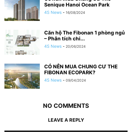
Senique Hanoi Ocean Park
4S News
-
16/08/2024
Căn hộ The Fibonan 1 phòng ngủ
– Phân tích chi...
4S News
-
20/06/2024
CÓ NÊN MUA CHUNG CƯ THE
FIBONAN ECOPARK?
4S News
-
09/04/2024
NO COMMENTS
LEAVE A REPLY