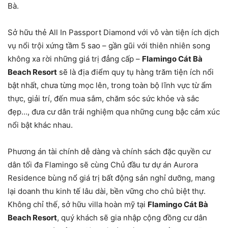
Bà.
Sở hữu thẻ All In Passport Diamond với vô vàn
tiện ích dịch
vụ
nổi trội
xứng tầm 5 sao –
gần
gũi với
thiên nhiên
song
không xa rời
những
giá trị
đẳng cấp
–
Flamingo Cát Bà
Beach Resort
sẽ là
địa điểm
quy tụ
hàng trăm tiện ích
nổi
bật
nhất, chưa từng
mọc lên
,
trong
toàn bộ
lĩnh vực từ ẩm
thực, giải trí, đến mua sắm, chăm sóc sức khỏe và sắc
đẹp…, đưa
cư dân
trải nghiệm
qua
những
cung bậc cảm xúc
nổi bật
khác nhau.
Phương án tài chính
dễ dàng
và chính sách đặc quyền
cư
dân
tối đa Flamingo sẽ cùng
Chủ đầu tư dự án Aurora
Residence
bùng nổ
giá trị
bất động sản nghỉ dưỡng
,
mang
lại
doanh thu
kinh tế lâu dài, bền vững cho chủ
biệt thự
.
Không chỉ thế, sở hữu
villa
hoàn mỹ
tại
Flamingo Cát Bà
Beach Resort
, quý khách sẽ gia nhập cộng đồng
cư dân