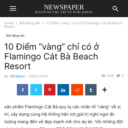
NEWSPAPER
DISCOVER THE ART OF PUBLISHING
Home
Bất động sản
10 Điểm “vàng” chỉ có ở Flamingo Cát Bà Beach
Resort
Bất động sản
10 Điểm “vàng” chỉ có ở
Flamingo Cát Bà Beach
Resort
444
0
By
4S News
-
05/01/2018
sản phẩm
Flamingo Cát Bà
quy tụ
các
nhân tố
“vàng” về
vị
trí
,
xây dựng
cùng
Hệ thống
tiện ích,giá trị
nghỉ ngơi
ấn
tượng
mang đến
vẻ đẹp
mạnh mẽ cho
dự án
. Với
những
đột