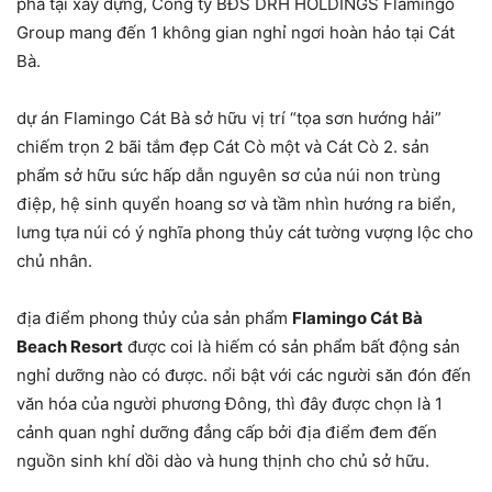
phá
tại
xây dựng
,
Công ty BĐS DRH HOLDINGS
Flamingo
Group
mang đến
1
không gian
nghỉ ngơi
hoàn hảo
tại
Cát
Bà.
dự án
Flamingo Cát Bà sở hữu
vị trí
“tọa sơn hướng hải”
chiếm trọn 2 bãi tắm đẹp Cát Cò
một
và Cát Cò 2.
sản
phẩm
sở hữu
sức hấp dẫn
nguyên sơ của núi non trùng
điệp, hệ sinh quyển hoang sơ và tầm nhìn hướng ra biển,
lưng tựa núi có ý nghĩa phong thủy cát tường vượng lộc cho
chủ nhân.
địa điểm
phong thủy của
sản phẩm
Flamingo Cát Bà
Beach Resort
được coi là
hiếm có
sản phẩm
bất động sản
nghỉ dưỡng
nào có được.
nổi bật
với
các
người
săn đón
đến
văn hóa của người phương Đông, thì đây được chọn là
1
cảnh quan
nghỉ dưỡng
đẳng cấp
bởi
địa điểm
đem đến
nguồn sinh khí dồi dào và hung thịnh cho
chủ sở hữu
.