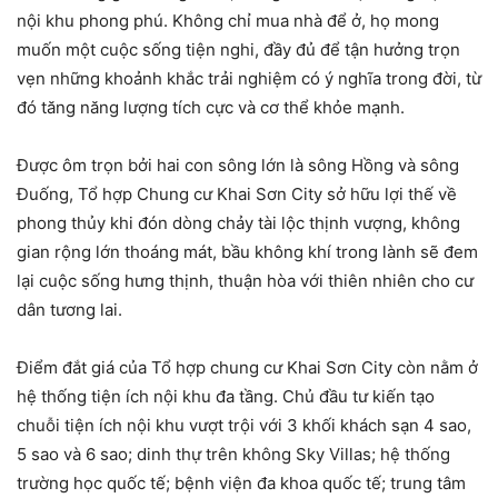
nội khu phong phú. Không chỉ mua nhà để ở, họ mong
muốn một cuộc sống tiện nghi, đầy đủ để tận hưởng trọn
vẹn những khoảnh khắc trải nghiệm có ý nghĩa trong đời, từ
đó tăng năng lượng tích cực và cơ thể khỏe mạnh.
Được ôm trọn bởi hai con sông lớn là sông Hồng và sông
Đuống, Tổ hợp Chung cư Khai Sơn City sở hữu lợi thế về
phong thủy khi đón dòng chảy tài lộc thịnh vượng, không
gian rộng lớn thoáng mát, bầu không khí trong lành sẽ đem
lại cuộc sống hưng thịnh, thuận hòa với thiên nhiên cho cư
dân tương lai.
Điểm đắt giá của Tổ hợp chung cư Khai Sơn City còn nằm ở
hệ thống tiện ích nội khu đa tầng. Chủ đầu tư kiến tạo
chuỗi tiện ích nội khu vượt trội với 3 khối khách sạn 4 sao,
5 sao và 6 sao; dinh thự trên không Sky Villas; hệ thống
trường học quốc tế; bệnh viện đa khoa quốc tế; trung tâm