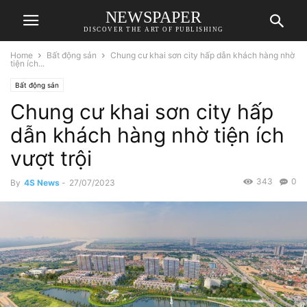
NEWSPAPER
DISCOVER THE ART OF PUBLISHING
Home
Bất động sản
Chung cư khai sơn city hấp dẫn khách hàng nhờ
tiện ích...
Bất động sản
Chung cư khai sơn city hấp
dẫn khách hàng nhờ tiện ích
vượt trội
343
0
By
4S News
-
27/07/2023