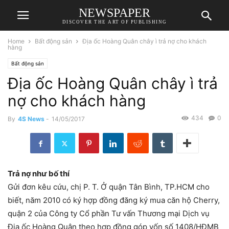
NEWSPAPER
DISCOVER THE ART OF PUBLISHING
Home
Bất động sản
Địa ốc Hoàng Quân chây ì trả nợ cho khách
hàng
Bất động sản
Địa ốc Hoàng Quân chây ì trả
nợ cho khách hàng
434
0
By
4S News
-
14/05/2017
Trả nợ như bố thí
Gửi đơn kêu cứu, chị P. T. Ở quận Tân Bình, TP.HCM cho
biết, năm 2010 có ký hợp đồng đăng ký mua căn hộ Cherry,
quận 2 của Công ty Cổ phần Tư vấn Thương mại Dịch vụ
Địa ốc Hoàng Quân theo hợp đồng góp vốn số 1408/HĐMB