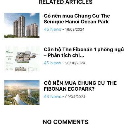
RELATED ARTICLES
Có nên mua Chung Cư The
Senique Hanoi Ocean Park
4S News
-
16/08/2024
Căn hộ The Fibonan 1 phòng ngủ
– Phân tích chi...
4S News
-
20/06/2024
CÓ NÊN MUA CHUNG CƯ THE
FIBONAN ECOPARK?
4S News
-
09/04/2024
NO COMMENTS