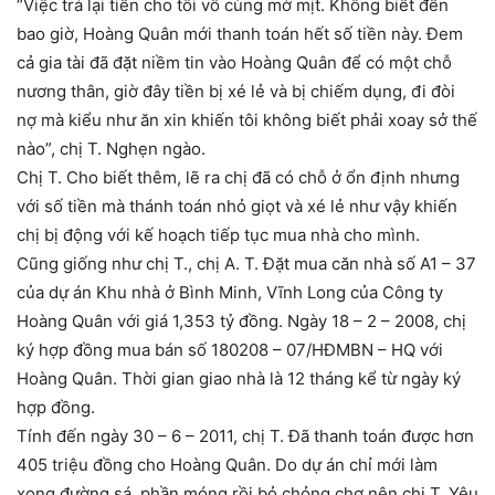
“Việc trả lại tiền cho tôi vô cùng mờ mịt. Không biết đến
bao giờ, Hoàng Quân mới thanh toán hết số tiền này. Đem
cả gia tài đã đặt niềm tin vào Hoàng Quân để có một chỗ
nương thân, giờ đây tiền bị xé lẻ và bị chiếm dụng, đi đòi
nợ mà kiểu như ăn xin khiến tôi không biết phải xoay sở thế
nào”, chị T. Nghẹn ngào.
Chị T. Cho biết thêm, lẽ ra chị đã có chỗ ở ổn định nhưng
với số tiền mà thánh toán nhỏ giọt và xé lẻ như vậy khiến
chị bị động với kế hoạch tiếp tục mua nhà cho mình.
Cũng giống như chị T., chị A. T. Đặt mua căn nhà số A1 – 37
của dự án Khu nhà ở Bình Minh, Vĩnh Long của Công ty
Hoàng Quân với giá 1,353 tỷ đồng. Ngày 18 – 2 – 2008, chị
ký hợp đồng mua bán số 180208 – 07/HĐMBN – HQ với
Hoàng Quân. Thời gian giao nhà là 12 tháng kể từ ngày ký
hợp đồng.
Tính đến ngày 30 – 6 – 2011, chị T. Đã thanh toán được hơn
405 triệu đồng cho Hoàng Quân. Do dự án chỉ mới làm
xong đường sá, phần móng rồi bỏ chỏng chơ nên chị T. Yêu