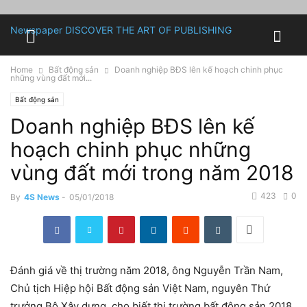
Newspaper
DISCOVER THE ART OF PUBLISHING
Home
Bất động sản
Doanh nghiệp BĐS lên kế hoạch chinh phục
những vùng đất mới...
Bất động sản
Doanh nghiệp BĐS lên kế
hoạch chinh phục những
vùng đất mới trong năm 2018
423
0
By
4S News
-
05/01/2018
Đánh giá về thị trường năm 2018, ông Nguyễn Trần Nam,
Chủ tịch Hiệp hội Bất động sản Việt Nam, nguyên Thứ
trưởng Bộ Xây dựng, cho biết thị trường bất động sản 2018