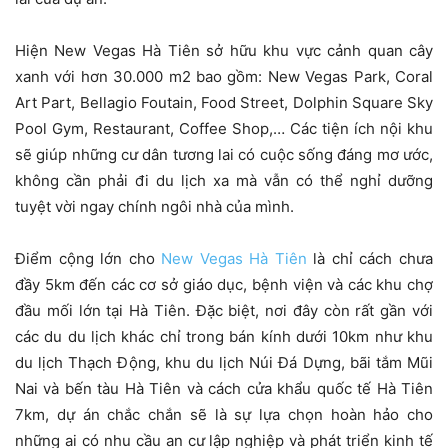
Hiện New Vegas Hà Tiên sở hữu khu vực cảnh quan cây
xanh với hơn 30.000 m2 bao gồm: New Vegas Park, Coral
Art Part, Bellagio Foutain, Food Street, Dolphin Square Sky
Pool Gym, Restaurant, Coffee Shop,… Các tiện ích nội khu
sẽ giúp những cư dân tương lai có cuộc sống đáng mơ ước,
không cần phải đi du lịch xa mà vẫn có thể nghỉ dưỡng
tuyệt vời ngay chính ngôi nhà của mình.
Điểm cộng lớn cho
New Vegas Hà Tiên
là chỉ cách chưa
đầy 5km đến các cơ sở giáo dục, bệnh viện và các khu chợ
đầu mối lớn tại Hà Tiên. Đặc biệt, nơi đây còn rất gần với
các du du lịch khác chỉ trong bán kính dưới 10km như khu
du lịch Thạch Động, khu du lịch Núi Đá Dựng, bãi tắm Mũi
Nai và bến tàu Hà Tiên và cách cửa khẩu quốc tế Hà Tiên
7km, dự án chắc chắn sẽ là sự lựa chọn hoàn hảo cho
những ai có nhu cầu an cư lập nghiệp và phát triển kinh tế