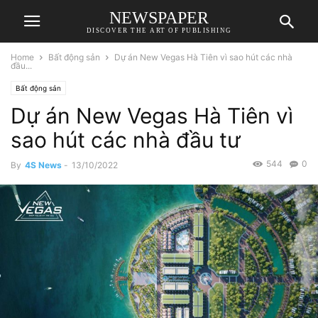
NEWSPAPER
DISCOVER THE ART OF PUBLISHING
Home
Bất động sản
Dự án New Vegas Hà Tiên vì sao hút các nhà
đầu...
Bất động sản
Dự án New Vegas Hà Tiên vì
sao hút các nhà đầu tư
544
0
By
4S News
-
13/10/2022