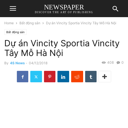
NEWSPAPER
DISCOVER THE ART OF PUBLISHING
Home
Bất động sản
Dự án Vincity Sportia Vincity Tây Mỗ Hà Nội
Bất động sản
Dự án Vincity Sportia Vincity
Tây Mỗ Hà Nội
408
0
By
4S News
-
04/12/2018