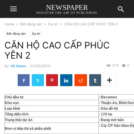
NEWSPAPER
DISCOVER THE ART OF PUBLISHING
Home
Bất động sản
Dự án
CĂN HỘ CAO CẤP PHÚC YÊN 2
Bất động sản
Dự án
CĂN HỘ CAO CẤP PHÚC
YÊN 2
473
0
By
4S News
-
03/05/2015
Chủ đầu tư
: Becamex
Khu vực
:
Thuận An, Bình Dư
Loại hình
:
Khu đô thị
Tổng diện tích
: 170 ha
Trạng thái dự án
: Đang mở bán
: Cty CP Sàn Giao D
Đơn vị tiếp thị và phân phối