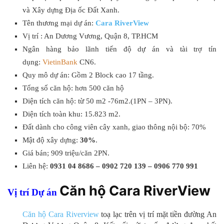
và Xây dựng Địa ốc Đất Xanh.
Tên thương mại dự án:
Cara River
View
Vị trí : An Dương Vương, Quận 8, TP.HCM
Ngân hàng bảo lãnh tiến độ dự án và tài trợ tín
dụng:
VietinBank
CN6.
Quy mô dự án: Gồm 2 Block cao 17 tầng.
Tổng số căn hộ: hơn 500 căn hộ
Diện tích căn hộ: từ 50 m2 -76m2.(1PN – 3PN).
Diện tích toàn khu: 15.823 m2.
Đất dành cho công viên cây xanh, giao thông nội bộ: 70%
Mật độ xây dựng:
30
%
.
Giá bán; 909 triệu/căn 2PN.
Liên hệ:
0931 04 8686 – 0902 720 139 – 0906 770 991
Căn hộ Cara RiverView
Vị trí Dự án
Căn hộ Cara Riverview
toạ lạc trên vị trí mặt tiền đường An