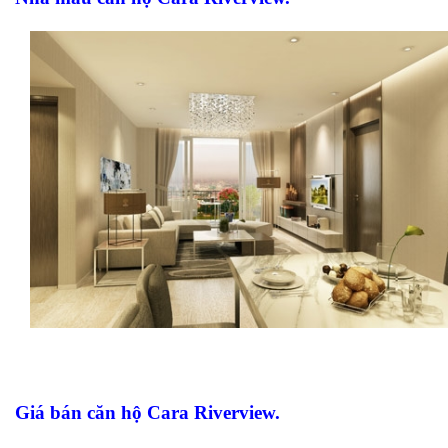
Gi
á b
án c
ăn h
ộ C
ara Riv
erview.