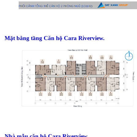
Mặt bằng tầng Căn hộ Cara Riverview.
Nh
à m
ẫu c
ăn h
ộ C
ara Riv
erview.