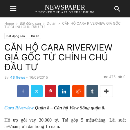
NEWSPAPER
DISCOVER THE ART OF PUBLISHING
Home
Bất động sản
Dự án
CĂN HỘ CARA RIVERVIEW GIÁ GỐC
TỪ CHÍNH CHỦ ĐẦU TƯ
Bất động sản
Dự án
CĂN HỘ CARA RIVERVIEW
GIÁ GỐC TỪ CHÍNH CHỦ
ĐẦU TƯ
475
0
By
4S News
-
16/09/2015
Cara Riverview
Quận 8 – Căn hộ View Sông quận 8.
Hỗ trợ gói vay 30.000 tỷ, Trả góp 5 triệu/tháng, Lãi suất
5%/năm, ưu đãi trong 15 năm.