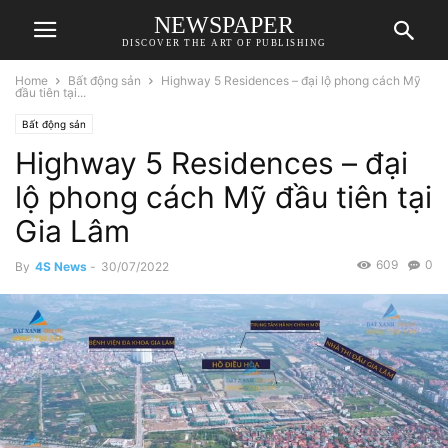
NEWSPAPER
DISCOVER THE ART OF PUBLISHING
Home
Bất động sản
Highway 5 Residences – đại lộ phong cách Mỹ
đầu tiên tại...
Bất động sản
Highway 5 Residences – đại
lộ phong cách Mỹ đầu tiên tại
Gia Lâm
609
0
By
4S News
-
30/07/2022