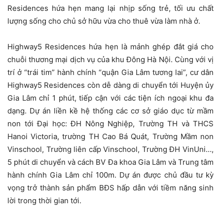
Residences hứa hẹn mang lại nhịp sống trẻ, tối ưu chất
lượng sống cho chủ sở hữu vừa cho thuê vừa làm nhà ở.
Highway5 Residences hứa hẹn là mảnh ghép đắt giá cho
chuỗi thương mại dịch vụ của khu Đông Hà Nội. Cùng với vị
trí ở “trái tim” hành chính “quận Gia Lâm tương lai”, cư dân
Highway5 Residences còn dễ dàng di chuyển tới Huyện ủy
Gia Lâm chỉ 1 phút, tiếp cận với các tiện ích ngoại khu đa
dạng. Dự án liền kề hệ thống các cơ sở giáo dục từ mầm
non tới Đại học: ĐH Nông Nghiệp, Trường TH và THCS
Hanoi Victoria, trường TH Cao Bá Quát, Trường Mầm non
Vinschool, Trường liên cấp Vinschool, Trường ĐH VinUni…,
5 phút di chuyển và cách BV Đa khoa Gia Lâm và Trung tâm
hành chính Gia Lâm chỉ 100m. Dự án được chủ đầu tư kỳ
vọng trở thành sản phẩm BĐS hấp dẫn với tiềm năng sinh
lời trong thời gian tới.