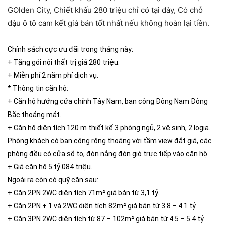
GOlden City, Chiết khấu 280 triệu chỉ có tại đây, Có chỗ
đậu ô tô cam kết giá bán tốt nhất nếu không hoàn lại tiền.
Chính sách cực ưu đãi trong tháng này:
+ Tặng gói nội thất trị giá 280 triệu.
+ Miễn phí 2 năm phí dịch vụ.
* Thông tin căn hộ:
+ Căn hộ hướng cửa chính Tây Nam, ban công Đông Nam Đông
Bắc thoáng mát.
+ Căn hộ diện tích 120 m thiết kế 3 phòng ngủ, 2 vệ sinh, 2 logia.
Phòng khách có ban công rộng thoáng với tầm view đắt giá, các
phòng đều có cửa sổ to, đón nắng đón gió trực tiếp vào căn hộ.
+ Giá căn hộ 5 tỷ 084 triệu.
Ngoài ra còn có quỹ căn sau:
+ Căn 2PN 2WC diện tích 71m² giá bán từ 3,1 tỷ.
+ Căn 2PN + 1 và 2WC diện tích 82m² giá bán từ 3.8 – 4.1 tỷ.
+ Căn 3PN 2WC diện tích từ 87 – 102m² giá bán từ 4.5 – 5.4 tỷ.