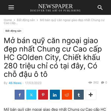
NEWSPAPER
DISCOVER THE ART OF PUBLISHING
Home
Bất động sản
Mở bán quỹ căn ngoại giao đẹp nhất Chung cư
Cao cấp...
Bất động sản
Mở bán quỹ căn ngoại giao
đẹp nhất Chung cư Cao cấp
HC GOlden City, Chiết khấu
280 triệu chỉ có tại đây, Có
chỗ đậu ô tô
362
0
By
4S News
-
17/03/2023
Mở bán quỹ căn ngoại giao đẹp nhất Chung cư Cao cấp HC