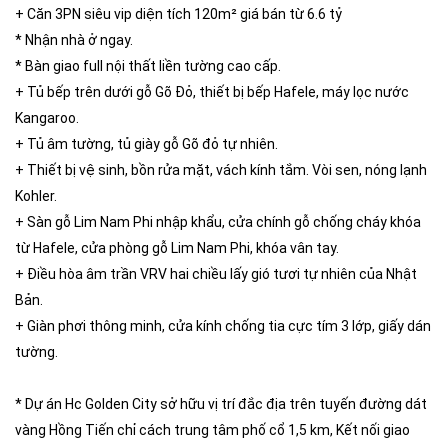
+ Căn 3PN siêu vip diện tích 120m² giá bán từ 6.6 tỷ
* Nhận nhà ở ngay.
* Bàn giao full nội thất liền tường cao cấp.
+ Tủ bếp trên dưới gỗ Gõ Đỏ, thiết bị bếp Hafele, máy lọc nước
Kangaroo.
+ Tủ âm tường, tủ giày gỗ Gõ đỏ tự nhiên.
+ Thiết bị vệ sinh, bồn rửa mặt, vách kính tắm. Vòi sen, nóng lạnh
Kohler.
+ Sàn gỗ Lim Nam Phi nhập khẩu, cửa chính gỗ chống cháy khóa
từ Hafele, cửa phòng gỗ Lim Nam Phi, khóa vân tay.
+ Điều hòa âm trần VRV hai chiều lấy gió tươi tự nhiên của Nhật
Bản.
+ Giàn phơi thông minh, cửa kính chống tia cực tím 3 lớp, giấy dán
tường.
* Dự án Hc Golden City sở hữu vị trí đắc địa trên tuyến đường dát
vàng Hồng Tiến chỉ cách trung tâm phố cổ 1,5 km, Kết nối giao