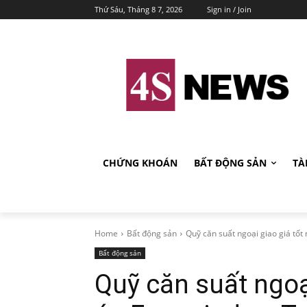
Thứ Sáu, Tháng 8 7, 2026
Sign in / Join
CHỨNG KHOÁN
BẤT ĐỘNG SẢN
TÀ
Home
Bất động sản
Quỹ căn suất ngoại giao giá tốt
Bất động sản
Quỹ căn suất ngoạ