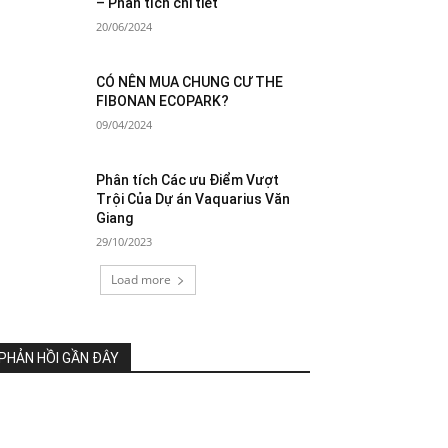
– Phân tích chi tiết
20/06/2024
CÓ NÊN MUA CHUNG CƯ THE
FIBONAN ECOPARK?
09/04/2024
Phân tích Các ưu Điểm Vượt
Trội Của Dự án Vaquarius Văn
Giang
29/10/2023
Load more
PHẢN HỒI GẦN ĐÂY