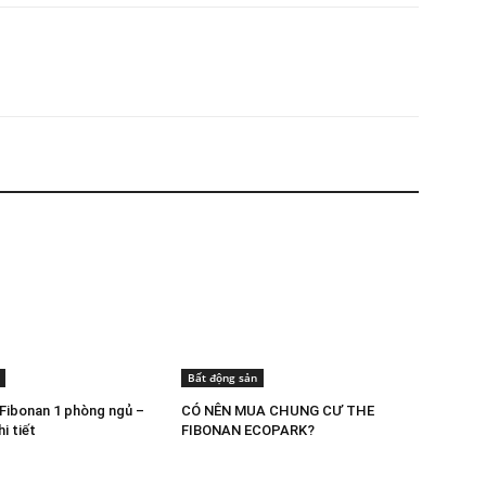
Bất động sản
Fibonan 1 phòng ngủ –
CÓ NÊN MUA CHUNG CƯ THE
i tiết
FIBONAN ECOPARK?