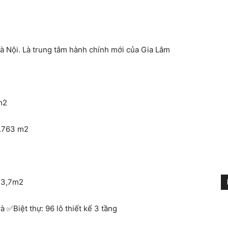
Hà Nội. Là trung tâm hành chính mới của Gia Lâm
 m2
4.763 m2
553,7m2
và
Biệt thự: 96 lô thiết kế 3 tầng
✅