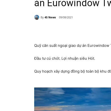
án Eurowindow Tw
By
4S News
09/08/2021
Share
Quỹ căn suất ngoại giao dự án Eurowindow T
Đầu tư cú chót. Lợi nhuận siêu Hót.
Quy hoạch xây dựng đồng bộ toàn bộ khu đô