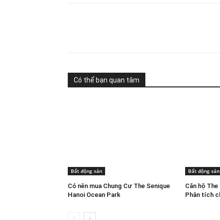
Share
Có thể bạn quan tâm
Bất động sản
Bất động sản
Có nên mua Chung Cư The Senique
Căn hộ The 
Hanoi Ocean Park
Phân tích ch