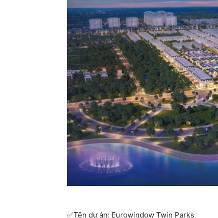
Tên dự án: Eurowindow Twin Parks
✅