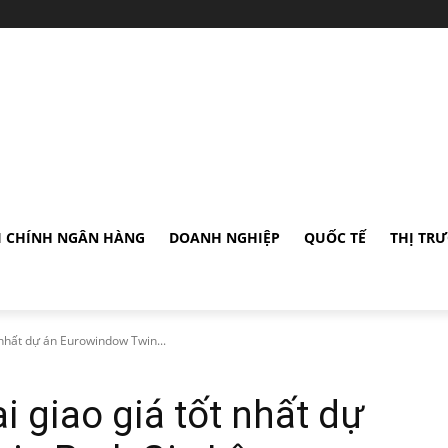
I CHÍNH NGÂN HÀNG
DOANH NGHIỆP
QUỐC TẾ
THỊ TR
 nhất dự án Eurowindow Twin...
i giao giá tốt nhất dự