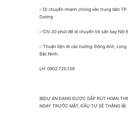
Di chuyển nhanh chóng vào trung tâm TP.
✅
Dương
Chỉ 30 phút để di chuyển tới sân bay Nội 
✅
Thuận tiện đi các hướng: Đông Anh, Long
✅
Bắc Ninh.
LH: 0902.720.139
DỰ ÁN ĐANG ĐƯỢC GẤP RÚT HOÀN THIỆ
🆘
NGAY TRƯỚC MẶT, ĐẦU TƯ SẼ THẮNG
🆘