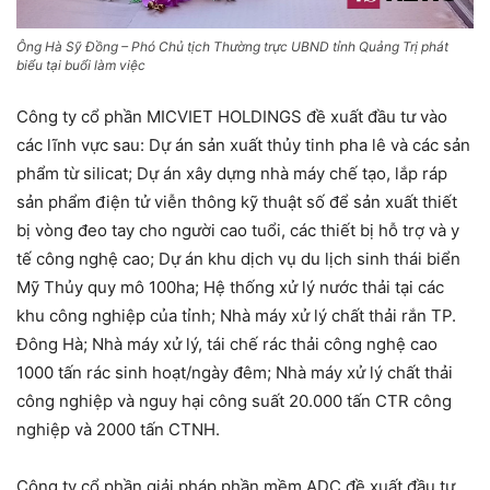
Ông Hà Sỹ Đồng – Phó Chủ tịch Thường trực UBND tỉnh Quảng Trị phát
biểu tại buổi làm việc
Công ty cổ phần MICVIET HOLDINGS đề xuất đầu tư vào
các lĩnh vực sau: Dự án sản xuất thủy tinh pha lê và các sản
phẩm từ silicat; Dự án xây dựng nhà máy chế tạo, lắp ráp
sản phẩm điện tử viễn thông kỹ thuật số để sản xuất thiết
bị vòng đeo tay cho người cao tuổi, các thiết bị hỗ trợ và y
tế công nghệ cao; Dự án khu dịch vụ du lịch sinh thái biển
Mỹ Thủy quy mô 100ha; Hệ thống xử lý nước thải tại các
khu công nghiệp của tỉnh; Nhà máy xử lý chất thải rắn TP.
Đông Hà; Nhà máy xử lý, tái chế rác thải công nghệ cao
1000 tấn rác sinh hoạt/ngày đêm; Nhà máy xử lý chất thải
công nghiệp và nguy hại công suất 20.000 tấn CTR công
nghiệp và 2000 tấn CTNH.
Công ty cổ phần giải pháp phần mềm ADC đề xuất đầu tư