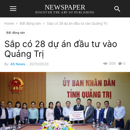
NEWSPAPER
DISCOVER THE ART OF PUBLISHING
Home
Bất động sản
Sắp có 28 dự án đầu tư vào Quảng Trị
Bất động sản
Sắp có 28 dự án đầu tư vào
Quảng Trị
309
0
By
4S News
-
20/10/2023