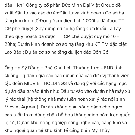
dầu – khí. Công ty cổ phần Đức Minh Đại Việt Group đề
xuất đầu tư vào các dự án:Đầu tư và kinh doanh Cơ sở hạ
tầng khu kinh tế Đông Nam diện tích 1.000ha đã được TT
CP phê duyệt ;Xây dựng cơ sở hạ tầng Cửa khẩu La Lay
theo quy hoạch đã được TT CP phê duyệt quy mô 10 –
20ha; Dự án kinh doanh cơ sở hạ tầng khu KT TM đặc biệt
Lao Bảo ; Dự án cơ sở hạ tầng du lịch đảo Cồn Cỏ.
Ông Hà Sỹ Đồng – Phó Chủ tịch Thường trực UBND tỉnh
Quảng Trị đánh giá cao các dự án của các đơn vị thành viên
tập đoàn MICVIET HOLDINGS và đồng ý với các hạng mục
dự án đầu tư vào tỉnh như: Đầu tư vào vào dự án nhà máy xử
lý rác thải (hệ thống nhà máy tuần hoàn xử lý rác nội sinh
Micviet Agreen); Dự án không gian sống dành cho người
cao tuổi; trạm dừng chân hỗ hợp thông minh nằm trên quốc
lộ 1A; Dự án khu nông nghiệp công nghệ cao; cảng khô và
kho ngoại quan tại khu kinh tế cảng biển Mỹ Thủy.