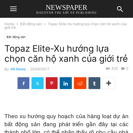
NEWSPAPER
DISCOVER THE ART OF PUBLISHING
Home
Bất động sản
Topaz Elite-Xu hướng lựa chọn căn hộ xanh của
giới trẻ
Bất động sản
Topaz Elite-Xu hướng lựa
chọn căn hộ xanh của giới trẻ
420
0
By
4S News
-
25/06/2017
Theo xu hướng quy hoạch của hàng loạt dự án
bất động sản đang phát triển gần đây tại các
thành phố lớn, có thể nhận thấy rõ nhu cầu nhà