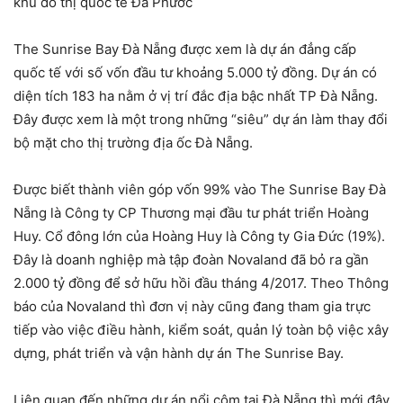
khu đô thị quốc tế Đa Phước
The Sunrise Bay Đà Nẵng được xem là dự án đẳng cấp
quốc tế với số vốn đầu tư khoảng 5.000 tỷ đồng. Dự án có
diện tích 183 ha nằm ở vị trí đắc địa bậc nhất TP Đà Nẵng.
Đây được xem là một trong những “siêu” dự án làm thay đổi
bộ mặt cho thị trường địa ốc Đà Nẵng.
Được biết thành viên góp vốn 99% vào The Sunrise Bay Đà
Nẵng là Công ty CP Thương mại đầu tư phát triển Hoàng
Huy. Cổ đông lớn của Hoàng Huy là Công ty Gia Đức (19%).
Đây là doanh nghiệp mà tập đoàn Novaland đã bỏ ra gần
2.000 tỷ đồng để sở hữu hồi đầu tháng 4/2017. Theo Thông
báo của Novaland thì đơn vị này cũng đang tham gia trực
tiếp vào việc điều hành, kiểm soát, quản lý toàn bộ việc xây
dựng, phát triển và vận hành dự án The Sunrise Bay.
Liên quan đến những dự án nổi cộm tại Đà Nẵng thì mới đây