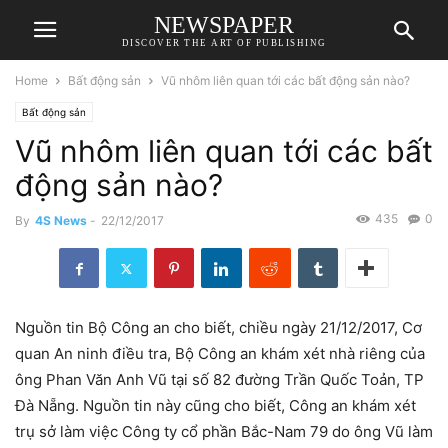
NEWSPAPER
DISCOVER THE ART OF PUBLISHING
Home
Bất động sản
Vũ nhôm liên quan tới các bất động sản nào?
Bất động sản
Vũ nhôm liên quan tới các bất
động sản nào?
435
0
By
4S News
-
22/12/2017
Nguồn tin Bộ Công an cho biết, chiều ngày 21/12/2017, Cơ
quan An ninh điều tra, Bộ Công an khám xét nhà riêng của
ông Phan Văn Anh Vũ tại số 82 đường Trần Quốc Toản, TP
Đà Nẵng. Nguồn tin này cũng cho biết, Công an khám xét
trụ sở làm việc Công ty cổ phần Bắc-Nam 79 do ông Vũ làm