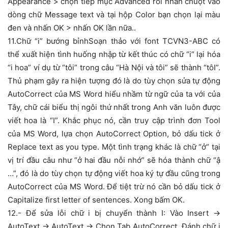
Appearance > chọn tiếp mục Advanced rồi nhấn chuột vào
dòng chữ Message text và tại hộp Color bạn chọn lại màu
đen và nhấn OK > nhấn OK lần nữa..
11.Chữ “i” bướng bỉnhSoạn thảo với font TCVN3-ABC có
thể xuất hiện tình huống nhập từ kết thúc có chữ “i” lại hóa
“i hoa” ví dụ từ “tôi” trong câu “Hà Nội và tôi” sẽ thành “tôI”.
Thủ phạm gây ra hiện tượng đó là do tùy chọn sửa tự động
AutoCorrect của MS Word hiểu nhầm từ ngữ của ta với của
Tây, chữ cái biểu thị ngôi thứ nhất trong Anh văn luôn được
viết hoa là “I”. Khắc phục nó, cần truy cập trình đơn Tool
của MS Word, lựa chọn AutoCorrect Option, bỏ dấu tick ở
Replace text as you type. Một tình trạng khác là chữ “ở” tại
vị trí đầu câu như “ở hai đầu nỗi nhớ” sẽ hóa thành chữ “ậ
…”, đó là do tùy chọn tự động viết hoa ký tự đầu cũng trong
AutoCorrect của MS Word. Để tiệt trừ nó cần bỏ dấu tick ở
Capitalize first letter of sentences. Xong bấm OK.
12.- Để sửa lỗi chữ i bị chuyển thành I: Vào Insert ->
AutoText -> AutoText -> Chon Tab AutoCorrect. Đánh chữ i