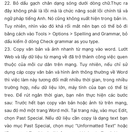
22. Bỏ dấu gạch chân dạng sóng dưới dòng chữ.Thực ra
đây không phải là lỗi mà là chức năng soát lỗi chính tả và
ngữ pháp tiếng Anh. Nó cũng không xuất hiện trong bản in.
Tuy nhiên, nhìn vào đó khá rối mắt nên bạn có thể bỏ đi
bằng cách vào Tools > Options > Spelling and Grammar, bỏ
dấu kiểm ở dòng Check grammar as you type.
23. Copy văn bản và ảnh nhanh từ mạng vào word. Lướt
Web và lấy dữ liệu từ mạng về đã trở thành công việc quen
thuộc của mỗi cư dân trên mạng. Tuy nhiên, nếu chỉ sử
dụng cáp copy văn bản và hình ảnh thông thường về Word
thì việc làm này tương đối mất nhiều thời gian, trong nhiều
trường hợp, nếu dữ liệu lớn, máy tính của bạn có thể bị
treo. Để rút ngắn thời gian, bạn nên thực hiện các bước
sau: Trước hết bạn copy văn bản hoặc ảnh từ trên mạng,
sau đó mở một trang Word mới. Tại trang này, vào mục Edit,
chọn Past Special. Nếu dữ liệu cần copy là dạng text bạn
vào mục Past Special, chọn mục “Unformatted Text” hoặc