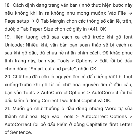
18- Cách định dạng trang văn bản ( nhớ thực hiện bước này
nếu không khi in ra không như mong muốn): Vào File ->
Page setup -> Ở Tab Margin chọn các thông số căn lề, trên,
dưới; ở Tab Paper Size chọn cở giấy in (A4). OK
19. Hiện tượng chữ sau cách xa chữ trước khi gõ font
Unicode: Nhiều khi, văn bản bạn soạn thảo sẽ bị cách ra
sau khi gõ dấu, dù chưa hề nhấn phím cách. Để khắc phục
tình trạng này, bạn vào Tools > Options > Edit rồi bỏ dấu
chọn dòng “Smart cut and paste”, nhấn OK.
20. Chữ hoa đầu câu là nguyên âm có dấu tiếng Việt bị thụt
xuống:Trước khi gõ từ có chữ hoa nguyên âm ở đầu câu,
bạn vào Tools > AutoCorrect Options > AutoCorrect rồi bỏ
dấu kiểm ở dòng Correct Two Intial Capital và OK.
21. Muốn gõ chữ thường ở đầu dòng nhưng Word tự sửa
thành chữ hoa: Bạn vào Tools > AutoCorrect Options >
AutoCorrect rồi bỏ dấu kiểm ở dòng Capitalize first Letter
of Sentence.