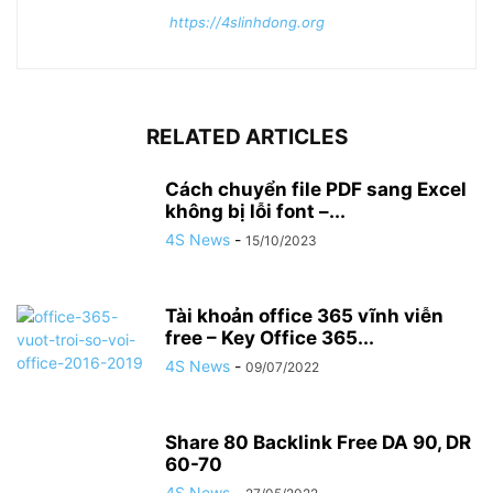
https://4slinhdong.org
RELATED ARTICLES
Cách chuyển file PDF sang Excel
không bị lỗi font –...
4S News
-
15/10/2023
Tài khoản office 365 vĩnh viễn
free – Key Office 365...
4S News
-
09/07/2022
Share 80 Backlink Free DA 90, DR
60-70
4S News
-