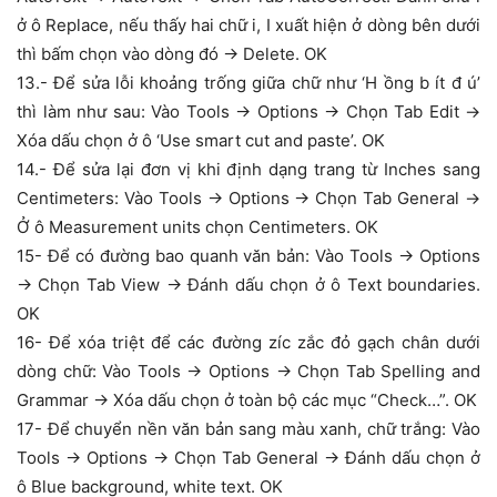
ở ô Replace, nếu thấy hai chữ i, I xuất hiện ở dòng bên dưới
thì bấm chọn vào dòng đó -> Delete. OK
13.- Để sửa lỗi khoảng trống giữa chữ như ‘H ồng b ít đ ú’
thì làm như sau: Vào Tools -> Options -> Chọn Tab Edit ->
Xóa dấu chọn ở ô ‘Use smart cut and paste’. OK
14.- Để sửa lại đơn vị khi định dạng trang từ Inches sang
Centimeters: Vào Tools -> Options -> Chọn Tab General ->
Ở ô Measurement units chọn Centimeters. OK
15- Để có đường bao quanh văn bản: Vào Tools -> Options
-> Chọn Tab View -> Đánh dấu chọn ở ô Text boundaries.
OK
16- Để xóa triệt để các đường zíc zắc đỏ gạch chân dưới
dòng chữ: Vào Tools -> Options -> Chọn Tab Spelling and
Grammar -> Xóa dấu chọn ở toàn bộ các mục “Check…”. OK
17- Để chuyển nền văn bản sang màu xanh, chữ trắng: Vào
Tools -> Options -> Chọn Tab General -> Đánh dấu chọn ở
ô Blue background, white text. OK