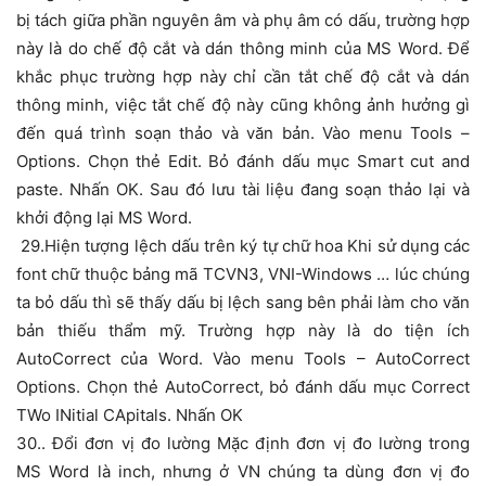
bị tách giữa phần nguyên âm và phụ âm có dấu, trường hợp
này là do chế độ cắt và dán thông minh của MS Word. Để
khắc phục trường hợp này chỉ cần tắt chế độ cắt và dán
thông minh, việc tắt chế độ này cũng không ảnh hưởng gì
đến quá trình soạn thảo và văn bản. Vào menu Tools –
Options. Chọn thẻ Edit. Bỏ đánh dấu mục Smart cut and
paste. Nhấn OK. Sau đó lưu tài liệu đang soạn thảo lại và
khởi động lại MS Word.
29.Hiện tượng lệch dấu trên ký tự chữ hoa Khi sử dụng các
font chữ thuộc bảng mã TCVN3, VNI-Windows … lúc chúng
ta bỏ dấu thì sẽ thấy dấu bị lệch sang bên phải làm cho văn
bản thiếu thẩm mỹ. Trường hợp này là do tiện ích
AutoCorrect của Word. Vào menu Tools – AutoCorrect
Options. Chọn thẻ AutoCorrect, bỏ đánh dấu mục Correct
TWo INitial CApitals. Nhấn OK
30.. Đổi đơn vị đo lường Mặc định đơn vị đo lường trong
MS Word là inch, nhưng ở VN chúng ta dùng đơn vị đo