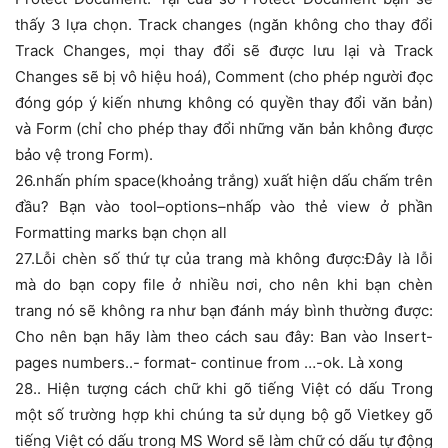
thấy 3 lựa chọn. Track changes (ngăn không cho thay đổi
Track Changes, mọi thay đổi sẽ được lưu lại và Track
Changes sẽ bị vô hiệu hoá), Comment (cho phép người đọc
đóng góp ý kiến nhưng không có quyền thay đổi văn bản)
và Form (chỉ cho phép thay đổi những văn bản không được
bảo vệ trong Form).
26.nhấn phím space(khoảng trắng) xuất hiện dấu chấm trên
đầu? Bạn vào tool–options–nhấp vào thẻ view ở phần
Formatting marks bạn chọn all
27.Lỗi chèn số thứ tự của trang mà không được:Đây là lỗi
mà do bạn copy file ở nhiều nơi, cho nên khi bạn chèn
trang nó sẽ không ra như bạn đánh máy bình thường được:
Cho nên bạn hãy làm theo cách sau đây: Ban vào Insert-
pages numbers..- format- continue from …-ok. Là xong
28.. Hiện tượng cách chữ khi gõ tiếng Việt có dấu Trong
một số trường hợp khi chúng ta sử dụng bộ gõ Vietkey gõ
tiếng Việt có dấu trong MS Word sẽ làm chữ có dấu tự động