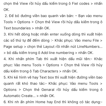
chọn thẻ View rồi hủy dấu kiểm trong ô Fiel codes > nhấn
OK.
2. Để bỏ đường viền bao quanh văn bản: – Bạn vào menu
Tools > Options > Chọn thẻ View rồi hủy dấu kiểm trong ô
Text boundaries > nhấn OK.
3. Khi hết dòng hoặc nhấn enter xuống dòng thì xuất hiện
các số thứ tự để đếm dòng :- Khắc phục: Vào menu File >
Page setup > chọn thẻ Layout rồi nhấn nút LineNumbers…
> bỏ dấu kiểm trong ô Add line numbering > nhấn OK.
4. Khi nhấn phím Tab thì xuất hiện dấu mũi tên:- Khắc
phục: Vào menu Tools > Options > Chọn thẻ View rồi hủy
dấu kiểm trong ô Tab Characters > nhấn OK.
5. Khi kẻ hình vẽ hay Text box thì xuất hiện đường viền bao
quanh rất khó thao tác:- Khắc phục: Vào menu Tools >
Options > Chọn thẻ Genaral rồi hủy dấu kiểm trong ô
Automatic Create… > nhấn OK.
6. Khi nh ấn phím Home hay End thì không có tác dụng:-