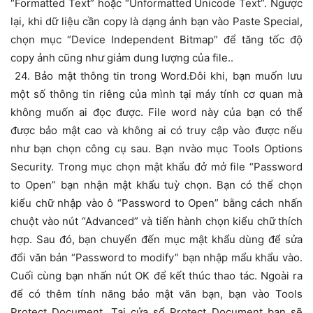
“Formatted Text” hoặc “Unformatted Unicode Text”. Ngược
lại, khi dữ liệu cần copy là dạng ảnh bạn vào Paste Special,
chọn mục “Device Independent Bitmap” để tăng tốc độ
copy ảnh cũng như giảm dung lượng của file..
24. Bảo mật thông tin trong Word.Đôi khi, bạn muốn lưu
một số thông tin riêng của mình tại máy tính cơ quan mà
không muốn ai đọc được. File word này của bạn có thể
được bảo mật cao và không ai có truy cập vào được nếu
như bạn chọn công cụ sau. Bạn nvào mục Tools Options
Security. Trong mục chọn mật khẩu đở mở file “Password
to Open” bạn nhận mật khẩu tuỳ chọn. Bạn có thể chọn
kiểu chữ nhập vào ô “Password to Open” bằng cách nhấn
chuột vào nút “Advanced” và tiến hành chọn kiểu chữ thích
hợp. Sau đó, bạn chuyển đến mục mật khẩu dùng để sửa
đổi văn bản “Password to modify” bạn nhập mẩu khẩu vào.
Cuối cùng bạn nhấn nút OK để kết thúc thao tác. Ngoài ra
để có thêm tính năng bảo mật văn bạn, bạn vào Tools
Protect Document. Tại cửa sổ Protect Document bạn sẽ