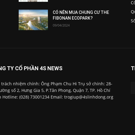
C
Q
CÓ NÊN MUA CHUNG CƯ THE
FIBONAN ECOPARK?
S
09/04/2024
NG TY CỔ PHẦN 4S NEWS
T
 trách nhiệm chính: Ông Phạm Chu Hi Trụ sở chính: 28-
ường số 2, Hưng Gia 5, P.Tân Phong, Quận 7, TP. Hồ Chí
 Hotline: (028) 73001234 Email: trogiup@4slinhdong.org