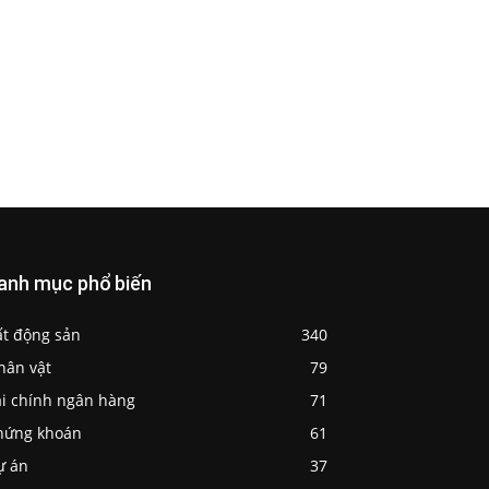
anh mục phổ biến
ất động sản
340
hân vật
79
ài chính ngân hàng
71
hứng khoán
61
ự án
37