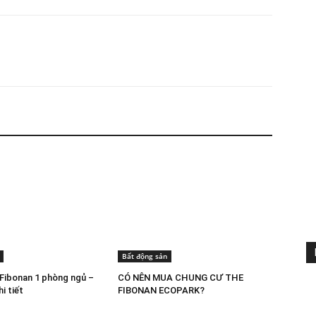
Bất động sản
Fibonan 1 phòng ngủ –
CÓ NÊN MUA CHUNG CƯ THE
i tiết
FIBONAN ECOPARK?