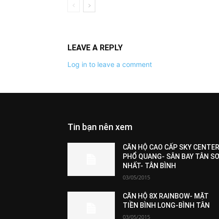
LEAVE A REPLY
Log in to leave a comment
Tin bạn nên xem
All
Featured
All time popular
More
CĂN HỘ CAO CẤP SKY CENTER
PHỔ QUANG- SÂN BAY TÂN S
NHẤT- TÂN BÌNH
03/05/2015
CĂN HỘ 8X RAINBOW- MẶT
TIỀN BÌNH LONG-BÌNH TÂN
03/05/2015