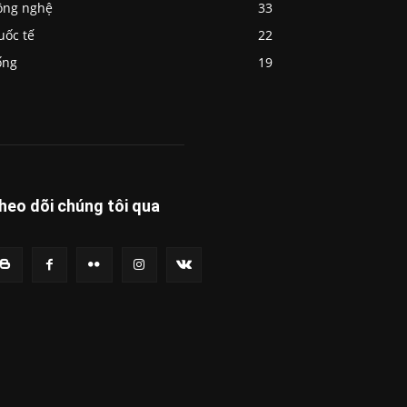
ông nghệ
33
uốc tế
22
ống
19
heo dõi chúng tôi qua