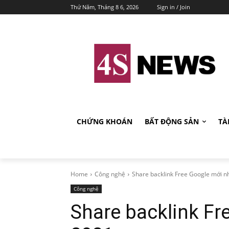
Thứ Năm, Tháng 8 6, 2026
Sign in / Join
CHỨNG KHOÁN
BẤT ĐỘNG SẢN
TÀ
Home
Công nghệ
Share backlink Free Google mới n
Công nghệ
Share backlink Fr