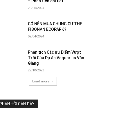
– Phân tích chi tiết
20/06/2024
CÓ NÊN MUA CHUNG CƯ THE
FIBONAN ECOPARK?
09/04/2024
Phân tích Các ưu Điểm Vượt
Trội Của Dự án Vaquarius Văn
Giang
29/10/2023
Load more
PHẢN HỒI GẦN ĐÂY