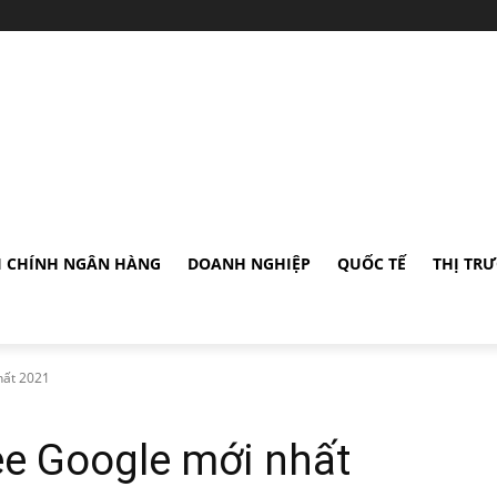
I CHÍNH NGÂN HÀNG
DOANH NGHIỆP
QUỐC TẾ
THỊ TR
hất 2021
ee Google mới nhất