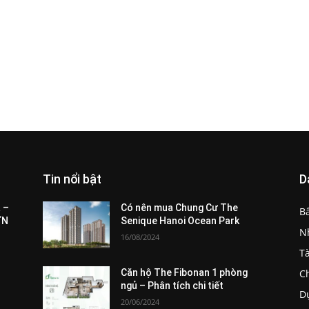
Tin nổi bật
D
All
Featured
All time popular
More
 –
Có nên mua Chung Cư The
B
ƠN
Senique Hanoi Ocean Park
N
16/08/2024
T
C
Căn hộ The Fibonan 1 phòng
ngủ – Phân tích chi tiết
D
20/06/2024