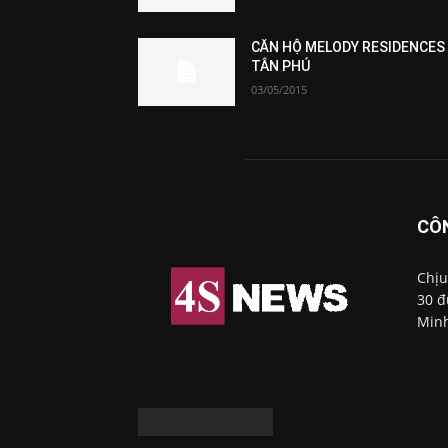
CĂN HỘ MELODY RESIDENCES
TÂN PHÚ
03/05/2015
CÔ
Chịu
30 đ
Minh