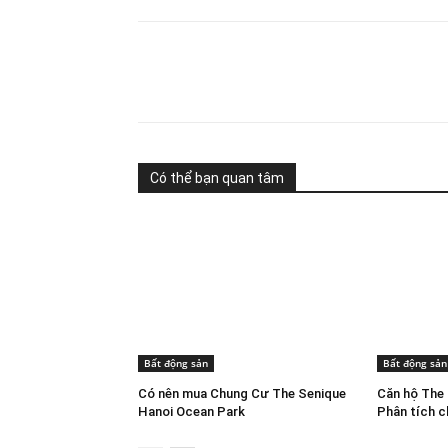
Share
Có thể bạn quan tâm
Bất động sản
Bất động sản
Có nên mua Chung Cư The Senique
Căn hộ The 
Hanoi Ocean Park
Phân tích ch