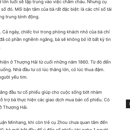
lớn tuổi sẽ tập trung vào việc chăm cháu. Nhưng cụ
 đó. Mối bận tâm của bà rất đặc biệt: là các chỉ số tài
ờng trung bình động.
Cả ngày, chiếc tivi trong phòng khách nhỏ của bà chỉ
i đã có phần nghễnh ngãng, bà sẽ không bỏ lỡ bất kỳ tin
.
 hiện ở Thượng Hải từ cuối những năm 1860. Từ đó đến
 xuống. Nhà đầu tư có lúc thắng lớn, có lúc thua đậm.
người yếu tim.
 rằng đầu tư cổ phiếu giúp cho cuộc sống bớt nhàm
hỗ trợ bà thực hiện các giao dịch mua bán cổ phiếu. Có
 ở Thượng Hải.
quận Minhang, khi còn trẻ cụ Zhou chưa quan tâm đến
, bà mới bắt đầu để ý đến cổ phiếu khi nghe 1 người