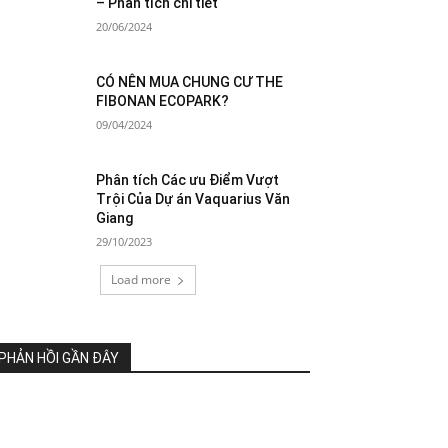
– Phân tích chi tiết
20/06/2024
CÓ NÊN MUA CHUNG CƯ THE
FIBONAN ECOPARK?
09/04/2024
Phân tích Các ưu Điểm Vượt
Trội Của Dự án Vaquarius Văn
Giang
29/10/2023
Load more
PHẢN HỒI GẦN ĐÂY