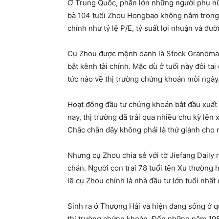
Ở Trung Quốc, phần lớn những người phụ nữ 
bà 104 tuổi Zhou Hongbao không nằm trong số
chính như tỷ lệ P/E, tỷ suất lợi nhuận và đư
Cụ Zhou được mệnh danh là Stock Grandma. 
bật kênh tài chính. Mặc dù ở tuổi này đôi ta
tức nào về thị trường chứng khoán mỗi ngày
Hoạt động đầu tư chứng khoán bắt đầu xuất
nay, thị trường đã trải qua nhiều chu kỳ lên
Chắc chắn đây không phải là thứ giành cho 
Nhưng cụ Zhou chia sẻ với tờ Jiefang Daily
chán. Người con trai 78 tuổi tên Xu thường 
lẽ cụ Zhou chính là nhà đầu tư lớn tuổi nhất
Sinh ra ở Thượng Hải và hiện đang sống ở 
thị trường chứng khoán. Đến những năm 1980