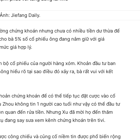
Ảnh: Jiefang Daily.
trường chứng khoán nhưng chưa có nhiều tiền dư thừa để
cho bà 5% số cổ phiếu ông đang nắm giữ với giá
mức giá hợp lý.
toàn bộ cổ phiếu của người hàng xóm. Khoản đầu tư ban
ông hiểu rõ tại sao điều đó xảy ra, bà rất vui với kết
khoản chứng khoán để có thể tiếp tục đặt cược vào cổ
ụ Zhou không tin 1 người cao tuổi như vậy có thể đầu tư
liên quan đến rửa tiền. Nhưng Xu đã mời họ đến thăm
 cụ đang say sưa xem kênh chứng khoán trên tivi.
ợc công chiếu và củng cố niềm tin được phổ biến rộng