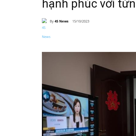
hạnh phúc với từn
By
4S News
15/10/2023
Share