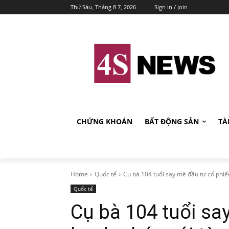
Thứ Sáu, Tháng 8 7, 2026
Sign in / Join
CHỨNG KHOÁN
BẤT ĐỘNG SẢN
TÀ
Home
Quốc tế
Cụ bà 104 tuổi say mê đầu tư cổ phiếu
Quốc tế
Cụ bà 104 tuổi sa