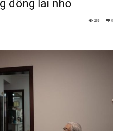
g đồng lãi nhỏ
288
0