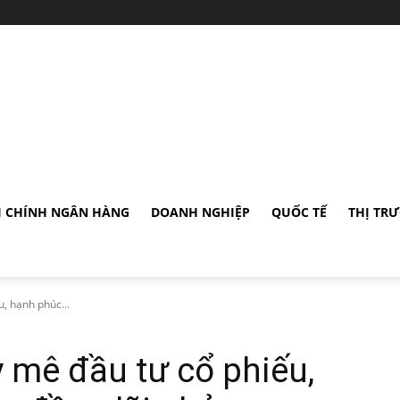
I CHÍNH NGÂN HÀNG
DOANH NGHIỆP
QUỐC TẾ
THỊ TR
, hạnh phúc...
y mê đầu tư cổ phiếu,