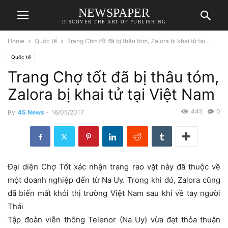
NEWSPAPER
DISCOVER THE ART OF PUBLISHING
Home
Quốc tế
Trang Chợ tốt đã bị thâu tóm, Zalora bị khai tử tại...
Quốc tế
Trang Chợ tốt đã bị thâu tóm,
Zalora bị khai tử tại Việt Nam
445
0
By
4S News
-
16/05/2017
Đại diện Chợ Tốt xác nhận trang rao vặt này đã thuộc về
một doanh nghiệp đến từ Na Uy. Trong khi đó, Zalora cũng
đã biến mất khỏi thị trường Việt Nam sau khi về tay người
Thái
Tập đoàn viễn thông Telenor (Na Uy) vừa đạt thỏa thuận