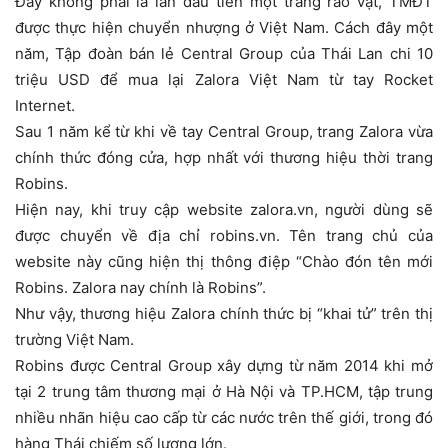
Đây không phải là lần đầu tiên một trang rao vặt, TMĐT
được thực hiện chuyển nhượng ở Việt Nam. Cách đây một
năm, Tập đoàn bán lẻ Central Group của Thái Lan chi 10
triệu USD để mua lại Zalora Việt Nam từ tay Rocket
Internet.
Sau 1 năm kể từ khi về tay Central Group, trang Zalora vừa
chính thức đóng cửa, hợp nhất với thương hiệu thời trang
Robins.
Hiện nay, khi truy cập website zalora.vn, người dùng sẽ
được chuyển về địa chỉ robins.vn. Tên trang chủ của
website này cũng hiện thị thông điệp “Chào đón tên mới
Robins. Zalora nay chính là Robins”.
Như vậy, thương hiệu Zalora chính thức bị “khai tử” trên thị
trường Việt Nam.
Robins được Central Group xây dựng từ năm 2014 khi mở
tại 2 trung tâm thương mại ở Hà Nội và TP.HCM, tập trung
nhiều nhãn hiệu cao cấp từ các nước trên thế giới, trong đó
hàng Thái chiếm số lượng lớn.