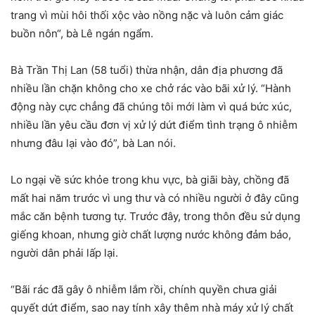
trang vì mùi hôi thối xộc vào nồng nặc và luôn cảm giác
buồn nôn
“, bà Lê ngán ngẩm.
Bà Trần Thị Lan (58 tuổi) thừa nhận, dân địa phương đã
nhiều lần chặn không cho xe chở rác vào bãi xử lý. “Hành
động này cực chẳng đã chúng tôi mới làm vì quá bức xúc,
nhiều lần yêu cầu đơn vị xử lý dứt điểm tình trạng ô nhiễm
nhưng đâu lại vào đó”, bà Lan nói.
Lo ngại về sức khỏe trong khu vực, bà giãi bày, chồng đã
mất hai năm trước vì ung thư và có nhiều người ở đây cũng
mắc căn bệnh tương tự. Trước đây, trong thôn đều sử dụng
giếng khoan, nhưng giờ chất lượng nước không đảm bảo,
người dân phải lấp lại.
“Bãi rác đã gây ô nhiễm lắm rồi, chính quyền chưa giải
quyết dứt điểm, sao nay tính xây thêm nhà máy xử lý chất