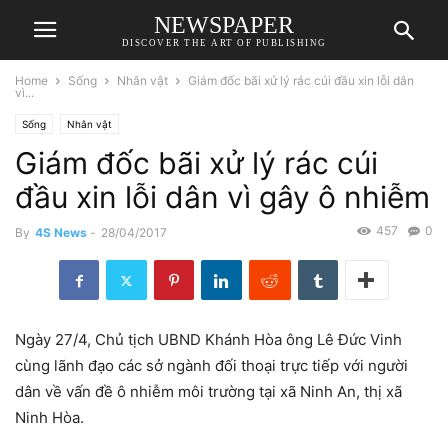
NEWSPAPER
DISCOVER THE ART OF PUBLISHING
Home
Sống
Nhân vật
Giám đốc bãi xử lý rác cúi đầu xin lỗi dân
vì...
Sống
Nhân vật
Giám đốc bãi xử lý rác cúi
đầu xin lỗi dân vì gây ô nhiễm
457
0
By
4S News
-
28/04/2017
Ngày 27/4, Chủ tịch UBND Khánh Hòa ông Lê Đức Vinh
cùng lãnh đạo các sở ngành đối thoại trực tiếp với người
dân về vấn đề ô nhiễm môi trường tại xã Ninh An, thị xã
Ninh Hòa.