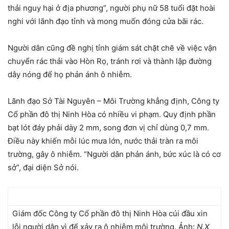
thải nguy hại ở địa phương”, người phụ nữ 58 tuổi đặt hoài
nghi với lãnh đạo tỉnh và mong muốn đóng cửa bãi rác.
Người dân cũng đề nghị tỉnh giám sát chặt chẽ về việc vận
chuyển rác thải vào Hòn Rọ, tránh rơi và thành lập đường
dây nóng để họ phản ánh ô nhiễm.
Lãnh đạo Sở Tài Nguyên – Môi Trường khẳng định, Công ty
Cổ phần đô thị Ninh Hòa có nhiều vi phạm. Quy định phần
bạt lót đáy phải dày 2 mm, song đơn vị chỉ dùng 0,7 mm.
Điều này khiến mỗi lúc mưa lớn, nước thải tràn ra môi
trường, gây ô nhiễm. “Người dân phản ánh, bức xúc là có cơ
sở”, đại diện Sở nói.
Giám đốc Công ty Cổ phần đô thị Ninh Hòa cúi đầu xin
lỗi người dân vì để xảy ra ô nhiễm môi trường. Ảnh:
N.X