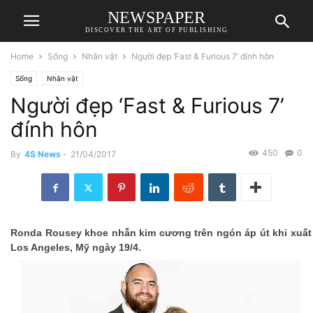
NEWSPAPER
DISCOVER THE ART OF PUBLISHING
Home
Sống
Nhân vật
Người đẹp ‘Fast & Furious 7’ đính hôn
Sống
Nhân vật
Người đẹp ‘Fast & Furious 7’
đính hôn
450
0
By
4S News
-
21/04/2017
Ronda Rousey khoe nhẫn kim cương trên ngón áp út khi xuất h
Los Angeles, Mỹ ngày 19/4.