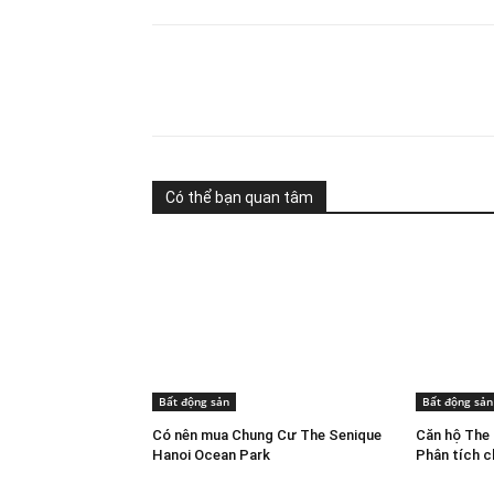
Share
Có thể bạn quan tâm
Bất động sản
Bất động sản
Có nên mua Chung Cư The Senique
Căn hộ The 
Hanoi Ocean Park
Phân tích ch