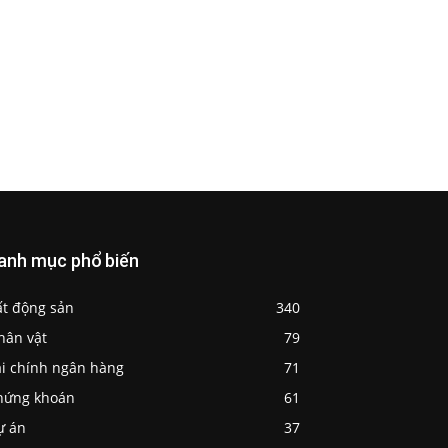
anh mục phổ biến
ất động sản
340
hân vật
79
ài chính ngân hàng
71
hứng khoán
61
ự án
37