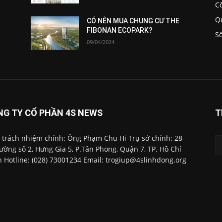
C
Q
CÓ NÊN MUA CHUNG CƯ THE
FIBONAN ECOPARK?
S
09/04/2024
NG TY CỔ PHẦN 4S NEWS
T
 trách nhiệm chính: Ông Phạm Chu Hi Trụ sở chính: 28-
ường số 2, Hưng Gia 5, P.Tân Phong, Quận 7, TP. Hồ Chí
 Hotline: (028) 73001234 Email: trogiup@4slinhdong.org