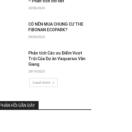
– Phân tích chi tiết
20/06/2024
CÓ NÊN MUA CHUNG CƯ THE
FIBONAN ECOPARK?
09/04/2024
Phân tích Các ưu Điểm Vượt
Trội Của Dự án Vaquarius Văn
Giang
29/10/2023
Load more
PHẢN HỒI GẦN ĐÂY