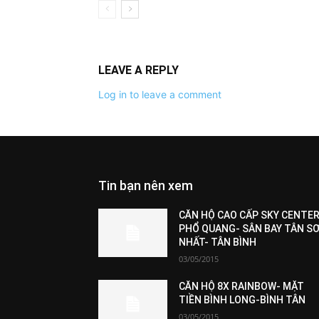
LEAVE A REPLY
Log in to leave a comment
Tin bạn nên xem
All
Featured
All time popular
More
CĂN HỘ CAO CẤP SKY CENTER
PHỔ QUANG- SÂN BAY TÂN S
NHẤT- TÂN BÌNH
03/05/2015
CĂN HỘ 8X RAINBOW- MẶT
TIỀN BÌNH LONG-BÌNH TÂN
03/05/2015