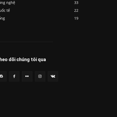
ông nghệ
33
uốc tế
22
ống
19
heo dõi chúng tôi qua