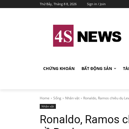
Thứ Bảy, Tháng 8 8, 2026
Sign in / Join
CHỨNG KHOÁN
BẤT ĐỘNG SẢN
TÀ
Home
Sống
Nhân vật
Ronaldo, Ramos chiêu dụ Le
Nhân vật
Ronaldo, Ramos c