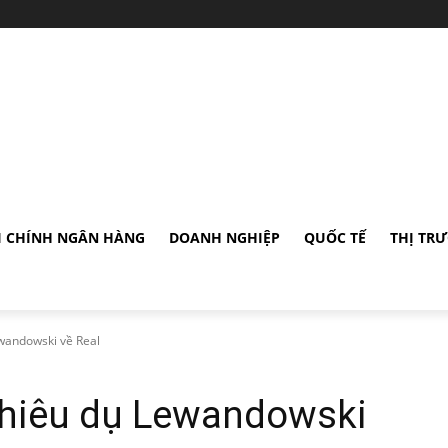
I CHÍNH NGÂN HÀNG
DOANH NGHIỆP
QUỐC TẾ
THỊ TR
wandowski về Real
hiêu dụ Lewandowski