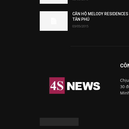
CĂN HỘ MELODY RESIDENCES
TÂN PHÚ
03/05/2015
CÔ
Chịu
30 đ
Minh