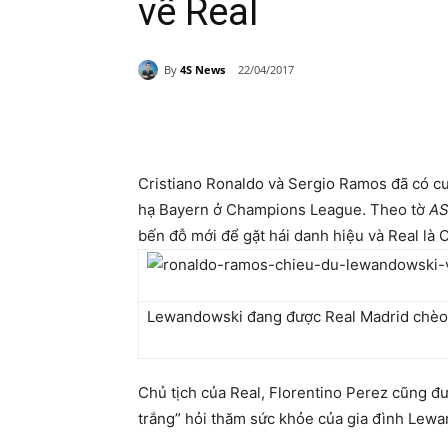
về Real
By
4S News
22/04/2017
Share
Cristiano Ronaldo và Sergio Ramos đã có c
hạ Bayern ở Champions League. Theo tờ
A
bến đỗ mới để gặt hái danh hiệu và Real là C
Lewandowski đang được Real Madrid chèo 
Chủ tịch của Real, Florentino Perez cũng đ
trắng” hỏi thăm sức khỏe của gia đình Lewa