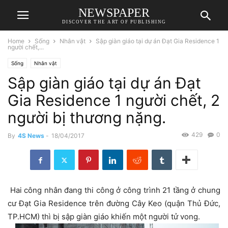
NEWSPAPER
DISCOVER THE ART OF PUBLISHING
Home
Sống
Nhân vật
Sập giàn giáo tại dự án Đạt Gia Residence 1
người chết,...
Sống
Nhân vật
Sập giàn giáo tại dự án Đạt
Gia Residence 1 người chết, 2
người bị thương nặng.
429
0
By
4S News
-
18/04/2017
Hai công nhân đang thi công ở công trình 21 tầng ở chung
cư Đạt Gia Residence trên đường Cây Keo (quận Thủ Đức,
TP.HCM) thì bị sập giàn giáo khiến một người tử vong.