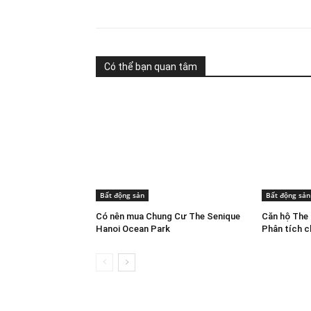
Có thể bạn quan tâm
Bất động sản
Bất động sản
Có nên mua Chung Cư The Senique
Căn hộ The 
Hanoi Ocean Park
Phân tích ch