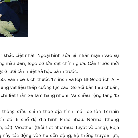
 khác biệt nhất. Ngoại hình sửa lại, nhấn mạnh vào sự
ng màu đen, logo cỡ lớn đặt chính giữa. Cản trước mới
 ở lưới tản nhiệt và hộc bánh trước.
0. Vành xe kích thước 17 inch và lốp BFGoodrich All-
ụng vật liệu thép cường lực cao. So với bản tiêu chuẩn,
chi tiết thân xe làm bằng nhôm. Và chiều rộng tăng 15
.
 thống điều chỉnh theo địa hình mới, có tên Terrain
n đổi 6 chế độ địa hình khác nhau: Normal (thông
 cát), Weather (thời tiết như mưa, tuyết và băng), Baja
g này tác động vào hệ dẫn động, hệ thống truyền lực,