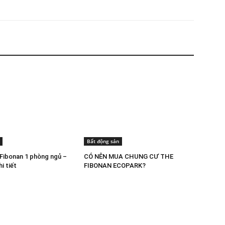
Bất động sản
Fibonan 1 phòng ngủ –
CÓ NÊN MUA CHUNG CƯ THE
i tiết
FIBONAN ECOPARK?