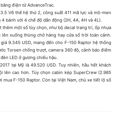
 bằng điện tử AdvanceTrac.
3.5 V6 thế hệ thứ 2, công suất 411 mã lực và mô-men
4 bánh với 4 chế độ dẫn động (2H, 4A, 4H và 4L).
 thêm một số tùy chọn, như bộ decal trang trí, ốp nhựa
 lên xuống thùng chở hàng hay cửa sổ trời toàn cảnh.
 giá 9.345 USD, mang đến cho F-150 Raptor hệ thống
trước Torsen chống trượt, camera 360 độ, cảnh báo điểm
à đèn LED ở gương chiếu hậu.
 2017 tại Mỹ là 49.520 USD. Tuy nhiên, hầu hết khách
đội lên cao hơn. Tùy chọn cabin kép SuperCrew (2.985
mua F-150 Raptor. Còn tại Việt Nam, chủ xe tiết lộ số