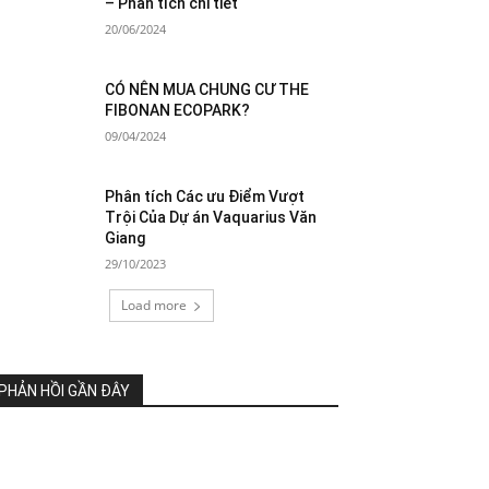
– Phân tích chi tiết
20/06/2024
CÓ NÊN MUA CHUNG CƯ THE
FIBONAN ECOPARK?
09/04/2024
Phân tích Các ưu Điểm Vượt
Trội Của Dự án Vaquarius Văn
Giang
29/10/2023
Load more
PHẢN HỒI GẦN ĐÂY