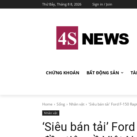
Thứ Bảy, Tháng 8 8, 2026
Sign in / Join
CHỨNG KHOÁN
BẤT ĐỘNG SẢN
TÀ
Home
Sống
Nhân vật
'Siêu bán tải' Ford F-150 Ra
Nhân vật
‘Siêu bán tải’ For