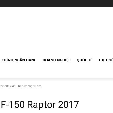
I CHÍNH NGÂN HÀNG
DOANH NGHIỆP
QUỐC TẾ
THỊ TR
ptor 2017 đầu tiên về Việt Nam
d F-150 Raptor 2017