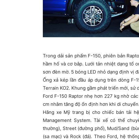
Trong dải sản phẩm F-150, phiên bản Raptor
hầm hố và cơ bắp. Lưới tản nhiệt dạng tổ o
sơn đèn mờ. 5 bóng LED nhỏ dạng định vị đặt
Ống xả kép lần đầu áp dụng trên dòng F-15
Terrain KO2. Khung gầm phát triển mới, sử d
Ford F-150 Raptor nhẹ hơn 227 kg nhờ các 
cm nhằm tăng độ ổn định hơn khi di chuyển
Hãng xe Mỹ trang bị cho chiếc bán tải hệ
Management System. Tài xế có thể chuyể
thường), Street (đường phố), Mud/Sand (bùn,
(sa mạc) và Rock (đá). Theo Ford, hệ thốn