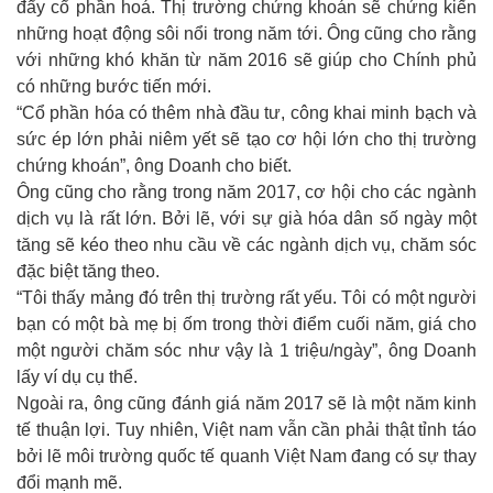
đẩy cổ phần hoá. Thị trường chứng khoán sẽ chứng kiến
những hoạt động sôi nổi trong năm tới. Ông cũng cho rằng
với những khó khăn từ năm 2016 sẽ giúp cho Chính phủ
có những bước tiến mới.
“Cổ phần hóa có thêm nhà đầu tư, công khai minh bạch và
sức ép lớn phải niêm yết sẽ tạo cơ hội lớn cho thị trường
chứng khoán”, ông Doanh cho biết.
Ông cũng cho rằng trong năm 2017, cơ hội cho các ngành
dịch vụ là rất lớn. Bởi lẽ, với sự già hóa dân số ngày một
tăng sẽ kéo theo nhu cầu về các ngành dịch vụ, chăm sóc
đặc biệt tăng theo.
“Tôi thấy mảng đó trên thị trường rất yếu. Tôi có một người
bạn có một bà mẹ bị ốm trong thời điểm cuối năm, giá cho
một người chăm sóc như vậy là 1 triệu/ngày”, ông Doanh
lấy ví dụ cụ thể.
Ngoài ra, ông cũng đánh giá năm 2017 sẽ là một năm kinh
tế thuận lợi. Tuy nhiên, Việt nam vẫn cần phải thật tỉnh táo
bởi lẽ môi trường quốc tế quanh Việt Nam đang có sự thay
đổi mạnh mẽ.