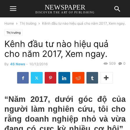
NEWSPAPER
DISCOVER THE ART OF PUBLISHING
Home
Thị trường
Kênh đầu tư nào hiệu quả cho năm 2017, Xem ngay.
Thị trường
Kênh đầu tư nào hiệu quả
cho năm 2017, Xem ngay.
509
0
By
4S News
-
10/12/2016
“Năm 2017, dưới góc độ của
người làm nghiên cứu, tôi cho
rằng doanh nghiệp nhỏ và vừa
đang có cực kỳ nhiều cơ hội”,