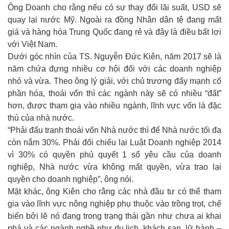
Ông Doanh cho rằng nếu có sự thay đổi lãi suất, USD sẽ
quay lại nước Mỹ. Ngoài ra đồng Nhân dân tệ đang mất
giá và hàng hóa Trung Quốc đang rẻ và đây là điều bất lợi
với Việt Nam.
Dưới góc nhìn của TS. Nguyễn Đức Kiên, năm 2017 sẽ là
năm chứa đựng nhiều cơ hội đối với các doanh nghiệp
nhỏ và vừa. Theo ông lý giải, với chủ trương đẩy mạnh cổ
phần hóa, thoái vốn thì các ngành này sẽ có nhiều “đất”
hơn, được tham gia vào nhiều ngành, lĩnh vực vốn là đặc
thù của nhà nước.
“Phải đấu tranh thoái vốn Nhà nước thì để Nhà nước tối đa
còn nắm 30%. Phải đối chiếu lại Luật Doanh nghiệp 2014
vì 30% có quyền phủ quyết 1 số yêu cầu của doanh
nghiệp, Nhà nước vừa không mất quyền, vừa trao lại
quyền cho doanh nghiệp”, ông nói.
Mặt khác, ông Kiên cho rằng các nhà đầu tư có thể tham
gia vào lĩnh vực nông nghiệp phụ thuộc vào trồng trọt, chế
biến bởi lẽ nó đang trong trạng thái gần như chưa ai khai
phá và các ngành nghề như du lịch, khách sạn, lữ hành –